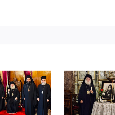
ΙΕΡΟ ΜΝΗΜΟΣΥΝΟ
Μελέτιος Μ
ΤΟΥ ΑΟΙΔΙΜΟΥ
(1926-193
ΠΑΤΡΙΑΡΧΟΥ
Οραματι
ΑΛΕΞΑΝΔΡΕΙΑΣ
Αλεξανδ
ΜΕΛΕΤΙΟΥ Β΄ (