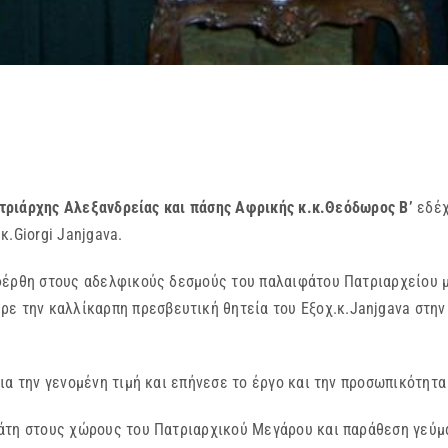
ατριάρχης Αλεξανδρείας και πάσης Αφρικής κ.κ.Θεόδωρος Β’
εδέχ
κ.Giorgi Janjgava.
 στους αδελφικούς δεσμούς του παλαιφάτου Πατριαρχείου με τ
ρε την καλλίκαρπη πρεσβευτική θητεία του Εξοχ.κ.Janjgava στην
ν γενομένη τιμή και επήνεσε το έργο και την προσωπικότητα 
τους χώρους του Πατριαρχικού Μεγάρου και παράθεση γεύματ