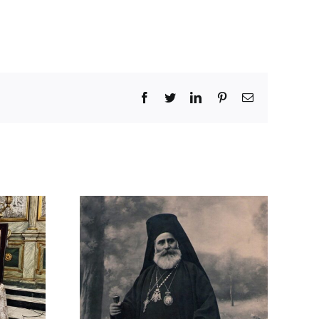
Facebook
Twitter
LinkedIn
Pinterest
Email
εταξάκης
5): Ο
στής
ρινός