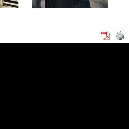
μενος