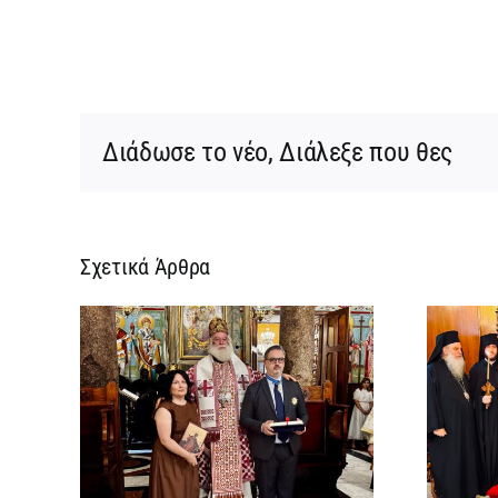
Διάδωσε το νέο, Διάλεξε που θες
Σχετικά Άρθρα
ίτης
Νέος Μοναχός στο
 Τιμή
Πατριαρχείο
ξενο
Αλεξανδρείας
ς