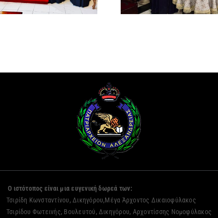
Προκαθή
ΜΕΤΑΞΑΚΗ )
Ο ιστότοπος είναι μια ευγενική δωρεά των:
Τσιρίδη Κωνσταντίνου, Δικηγόρου,Μέγα Άρχοντος Δικαιοφύλακος
Τσιρίδου Φωτεινής, Βουλευτού, Δικηγόρου, Αρχοντίσσης Νομοφύλακος