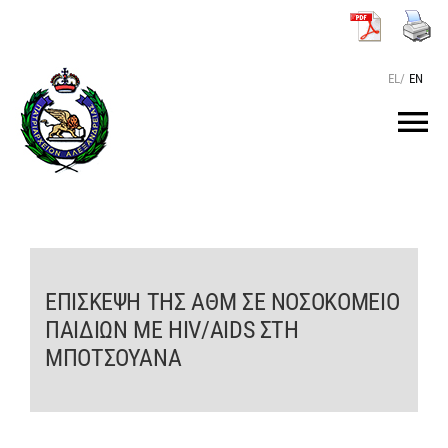
Μετάβαση
στο
περιεχόμενο
EL
/
EN
Tog
Nav
ΑΡΧΙΚΗ
O ΠΑΤΡΙΑΡΧΗΣ
ΕΠΙΣΚΕΨΗ ΤΗΣ ΑΘΜ ΣΕ ΝΟΣΟΚΟΜΕΙΟ
ΠΑΙΔΙΩΝ ΜΕ HIV/AIDS ΣΤΗ
ΤΟ ΠΑΤΡΙΑΡΧΕΙΟ
ΜΠΟΤΣΟΥΑΝΑ
KEIMENA