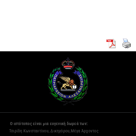
κουρά δύο
Πρόξενο
νέων
Αλεξανδρείας
μοναζουσών
Ο ιστότοπος είναι μια ευγενική δωρεά των:
Τσιρίδη Κωνσταντίνου, Δικηγόρου,Μέγα Άρχοντος