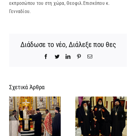
εκπροσώπου του στη χώρα, Θεοφιλ.Επισκόπου κ.
Γενναδίου.
Διάδωσε το νέο, Διάλεξε που θες
Facebook
Twitter
LinkedIn
Pinterest
Email
Σχετικά Άρθρα
Ίδρυση
Νέος
α
Γυναικείας
Αρχιμανδρίτη
:
Ιεράς
και
ή
Πατριαρχικής
Πατριαρχική
α
Μονής και
Τιμή στον
μοναχική
Γενικό