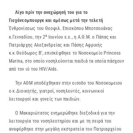
Λίγο πρίν την αναχώρησή του για το
Γιοχάνεσμπουργκ και αμέσως μετά την τελετή
Ένθρονίσεως του Θεοφιλ. Επισκόπου Μποτσουάνας
α
κ.Γενναδίου, την 2
Ιουνίου ε.ε., η Α.Θ.Μ. ο Πάπας και
Πατριάρχης Αλεξανδρείας και Πάσης Αφρικής
κ.κ.Θεόδωρος Β’, επισκέφθηκε το Νοσοκομείο Princess
Marina, στο οποίο νοσηλεύονται παιδιά τα οποία πάσχουν
από τον ιό του HIV/Aids.
Την ΑΘΜ υποδέχθηκαν στην εισοδο του Νοσοκομειου
ο κ.Διοικητής, γιατροί, νοσηλευτές, κοινωνικοί
λειτουργοί και γονείς των παιδιών.
Ο Μακαριώτατος ενημερώθηκε διεξοδικά για την
λειτουργία του νοσηλευτηρίου και με τη σειρά του
αναφέρθηκε στην μεγάλη εκστρατεία του Πατριαρχείου