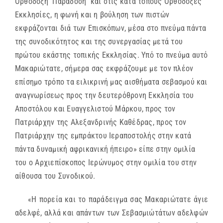
Ορθόδοξη Παράδοση και στις κατά τόπους Ορθόδοξες
Εκκλησίες, η φωνή και η βούληση των πιστών
εκφράζονται διά των Επισκόπων, μέσα στο πνεύμα πάντα
της συνοδικότητος και της συνεργασίας μετά του
πρώτου εκάστης τοπικής Εκκλησίας. Υπό το πνεύμα αυτό
Μακαριώτατε, σήμερα σας εκφράζουμε με τον πλέον
επίσημο τρόπο τα ειλικρινή μας αισθήματα σεβασμού και
αναγνωρίσεως προς την δευτερόθρονη Εκκλησία του
Αποστόλου και Ευαγγελιστού Μάρκου, προς τον
Πατριάρχην της Αλεξανδρινής Καθέδρας, προς τον
Πατριάρχην της εμπράκτου Ιεραποστολής στην κατά
πάντα δυναμική αφρικανική ήπειρο» είπε στην ομιλία
του ο Αρχιεπίσκοπος Ιερώνυμος στην ομιλία του στην
αίθουσα του Συνοδικού.
«Η πορεία και το παράδειγμα σας Μακαριώτατε άγιε
αδελφέ, αλλά και απάντων των Σεβασμιώτάτων αδελφών