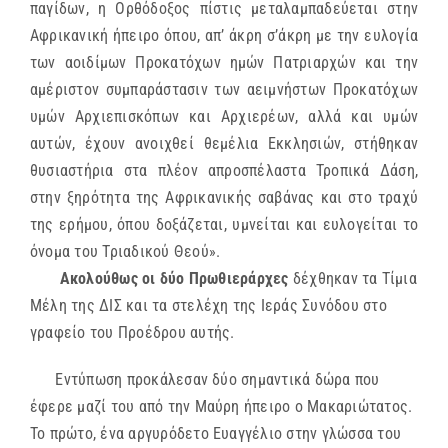
παγίδων, η Ορθόδοξος πίστις μεταλαμπαδεύεται στην
Αφρικανική ήπειρο όπου, απ’ άκρη σ’άκρη με την ευλογία
των αοιδίμων Προκατόχων ημών Πατριαρχών και την
αμέριστον συμπαράστασιν των αειμνήστων Προκατόχων
υμών Αρχιεπισκόπων και Αρχιερέων, αλλά και υμών
αυτών, έχουν ανοιχθεί θεμέλια Εκκλησιών, στήθηκαν
θυσιαστήρια στα πλέον απροσπέλαστα Τροπικά Δάση,
στην ξηρότητα της Αφρικανικής σαβάνας και στο τραχύ
της ερήμου, όπου δοξάζεται, υμνείται και ευλογείται το
όνομα του Τριαδικού Θεού».
Ακολούθως οι δύο Πρωθιεράρχες
δέχθηκαν τα Τίμια
Μέλη της ΔΙΣ και τα στελέχη της Ιεράς Συνόδου στο
γραφείο του Προέδρου αυτής.
Εντύπωση προκάλεσαν δύο σημαντικά δώρα που
έφερε μαζί του από την Μαύρη ήπειρο ο Μακαριώτατος.
Το πρώτο, ένα αργυρόδετο Ευαγγέλιο στην γλώσσα του