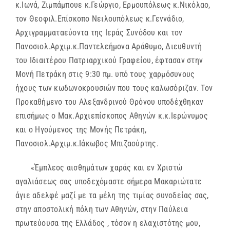
κ.Ιωνά, Ζιμπάμπουε κ.Γεώργιο, Ερμουπόλεως κ.Νικόλαο,
τον Θεοφιλ.Επίσκοπο Νειλουπόλεως κ.Γεννάδιο,
Αρχιγραμματαεύοντα της Ιεράς Συνόδου και τον
Πανοσιολ.Αρχιμ.κ.Παντελεήμονα Αράθυμο, Διευθυντή
του Ιδιαιτέρου Πατριαρχικού Γραφείου, έφτασαν στην
Μονή Πετράκη στις 9:30 πμ. υπό τους χαρμόσυνους
ήχους των κωδωνοκρουσιών που τους καλωσόριζαν. Τον
Προκαθήμενο του Αλεξανδρινού Θρόνου υποδέχθηκαν
επισήμως ο Μακ.Αρχιεπίσκοπος Αθηνών κ.κ.Ιερώνυμος
και ο Ηγούμενος της Μονής Πετράκη,
Πανοσιολ.Αρχιμ.κ.Ιάκωβος Μπιζαούρτης.
«Έμπλεος αισθημάτων χαράς και εν Χριστώ
αγαλιάσεως σας υποδεχόμαστε σήμερα Μακαριώτατε
άγιε αδελφέ μαζί με τα μέλη της τιμίας συνοδείας σας,
στην αποστολική πόλη των Αθηνών, στην Παύλεια
πρωτεύουσα της Ελλάδος , τόσον η ελαχιστότης μου,