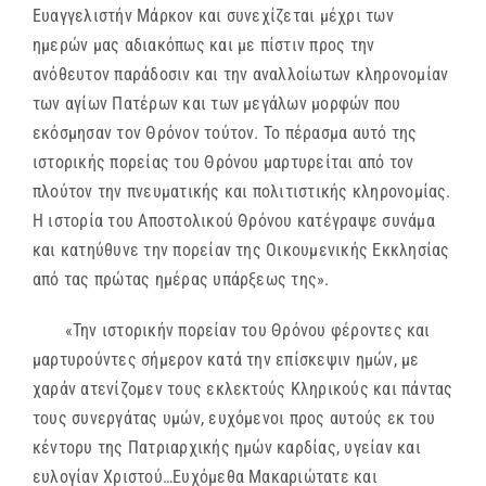
Ευαγγελιστήν Μάρκον και συνεχίζεται μέχρι των
ημερών μας αδιακόπως και με πίστιν προς την
ανόθευτον παράδοσιν και την αναλλοίωτων κληρονομίαν
των αγίων Πατέρων και των μεγάλων μορφών που
εκόσμησαν τον Θρόνον τούτον. Το πέρασμα αυτό της
ιστορικής πορείας του Θρόνου μαρτυρείται από τον
πλούτον την πνευματικής και πολιτιστικής κληρονομίας.
Η ιστορία του Αποστολικού Θρόνου κατέγραψε συνάμα
και κατηύθυνε την πορείαν της Οικουμενικής Εκκλησίας
από τας πρώτας ημέρας υπάρξεως της».
«Την ιστορικήν πορείαν του Θρόνου φέροντες και
μαρτυρούντες σήμερον κατά την επίσκεψιν ημών, με
χαράν ατενίζομεν τους εκλεκτούς Κληρικούς και πάντας
τους συνεργάτας υμών, ευχόμενοι προς αυτούς εκ του
κέντορυ της Πατριαρχικής ημών καρδίας, υγείαν και
ευλογίαν Χριστού…Ευχόμεθα Μακαριώτατε και