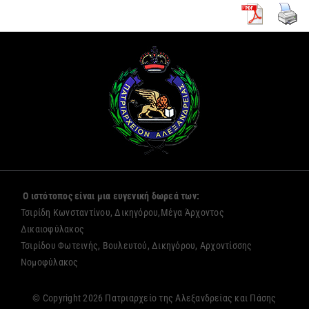
Ο ιστότοπος είναι μια ευγενική δωρεά των:
Τσιρίδη Κωνσταντίνου, Δικηγόρου,Μέγα Άρχοντος
Δικαιοφύλακος
Τσιρίδου Φωτεινής, Βουλευτού, Δικηγόρου, Αρχοντίσσης
Νομοφύλακος
© Copyright 2026 Πατριαρχείο της Αλεξανδρείας και Πάσης