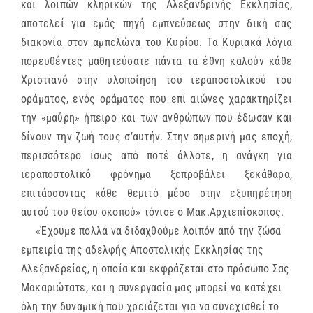
και λοιπών κληρικών της Αλεξανδρινής Εκκλησίας,
αποτελεί για εμάς πηγή εμπνεύσεως στην δική σας
διακονία στον αμπελώνα του Κυρίου. Τα Κυριακά λόγια
πορευθέντες μαθητεύσατε πάντα τα έθνη καλούν κάθε
Χριστιανό στην υλοποίηση του ιεραποστολικού του
οράματος, ενός οράματος που επί αιώνες χαρακτηρίζει
την «μαύρη» ήπειρο και των ανθρώπων που έδωσαν και
δίνουν την ζωή τους σ’αυτήν. Στην σημερινή μας εποχή,
περισσότερο ίσως από ποτέ άλλοτε, η ανάγκη για
ιεραποστολικό φρόνημα ξεπροβάλει ξεκάθαρα,
επιτάσσοντας κάθε θεμιτό μέσο στην εξυπηρέτηση
αυτού του θείου σκοπού» τόνισε ο Μακ.Αρχιεπίσκοπος.
«Έχουμε πολλά να διδαχθούμε λοιπόν από την ζώσα
εμπειρία της αδελφής Αποστολικής Εκκλησίας της
Αλεξανδρείας, η οποία και εκφράζεται στο πρόσωπο Σας
Μακαριώτατε, και η συνεργασία μας μπορεί να κατέχει
όλη την δυναμική που χρειάζεται για να συνεχισθεί το