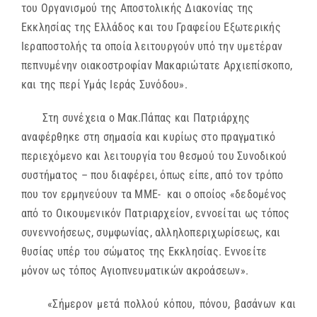
του Οργανισμού της Αποστολικής Διακονίας της
Εκκλησίας της Ελλάδος και του Γραφείου Εξωτερικής
Ιεραποστολής τα οποία λειτουργούν υπό την υμετέραν
πεπνυμένην οιακοστροφίαν Μακαριώτατε Αρχιεπίσκοπο,
και της περί Υμάς Ιεράς Συνόδου».
Στη συνέχεια ο Μακ.Πάπας και Πατριάρχης
αναφέρθηκε στη σημασία και κυρίως στο πραγματικό
περιεχόμενο και λειτουργία του θεσμού του Συνοδικού
συστήματος – που διαφέρει, όπως είπε, από τον τρόπο
που τον ερμηνεύουν τα ΜΜΕ- και ο οποίος «δεδομένος
από το Οικουμενικόν Πατριαρχείον, εννοείται ως τόπος
συνεννοήσεως, συμφωνίας, αλληλοπεριχωρίσεως, και
θυσίας υπέρ του σώματος της Εκκλησίας. Εννοείτε
μόνον ως τόπος Αγιοπνευματικών ακροάσεων».
«Σήμερον μετά πολλού κόπου, πόνου, βασάνων και