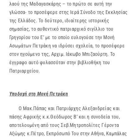
λαού της Μαδαγασκάρης – το πρώτο σε αυτή την
γλώσσα- το προσέφερε στης Ιερά Σύνοδο της Εκκλησίας
της Ελλάδος. Το δεύτερο, ιδιαίτερης ιστορικής
σημασίας, το αυθεντικό πατριαρχικό σιγίλλιο του
Γρηγορίου του Ε’ με το οποίο ευλογούσε την Μονή
Ασωμάτων Πετράκη να ιδρύσει σχολεία, το προσέφερε
στον ηγούμενο της, Αρχιμ. Ιάκωβο Μπιζαούρτη. Το
έγγραφο αυτό φυλασσόταν στην βιβλιοθήκη του
Πατριαρχείου.
Υποδοχή στη Μονή Πετράκη
Ο Μακ.Πάπας και Πατριάρχης Αλεξανδρείας και
πάσης Αφρικής κ.κ.Θεόδωρος Β’ και η συνοδεία του,
αποτελουμένη από τους Σεβ.Μητροπολίτες Γέροντα
Αξώμης κ.Πέτρο, Εκπρόσωπό Του στην Αθήνα, Καμπάλας