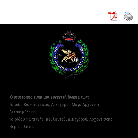
Ο ιστότοπος είναι μια ευγενική δωρεά των:
Τσιρίδη Κωνσταντίνου, Δικηγόρου,Μέγα Άρχοντος
Δικαιοφύλακος
Τσιρίδου Φωτεινής, Βουλευτού, Δικηγόρου, Αρχοντίσσης
Νομοφύλακος