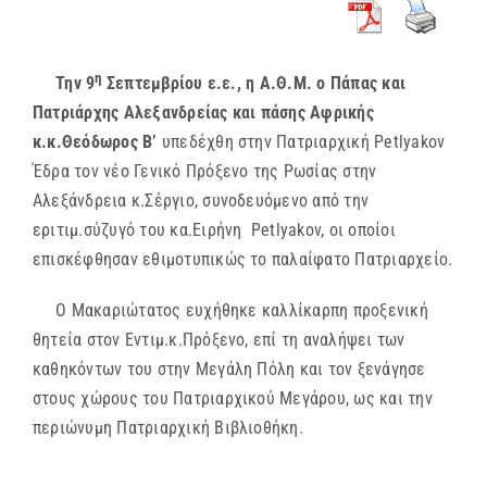
η
Την 9
Σεπτεμβρίου ε.ε., η Α.Θ.Μ. ο Πάπας και
Πατριάρχης Αλεξανδρείας και πάσης Αφρικής
κ.κ.Θεόδωρος Β’
υπεδέχθη στην Πατριαρχική Petlyakov
Έδρα τον νέο Γενικό Πρόξενο της Ρωσίας στην
Αλεξάνδρεια κ.Σέργιο, συνοδευόμενο από την
εριτιμ.σύζυγό του κα.Ειρήνη Petlyakov, οι οποίοι
επισκέφθησαν εθιμοτυπικώς το παλαίφατο Πατριαρχείο.
Ο Μακαριώτατος ευχήθηκε καλλίκαρπη προξενική
θητεία στον Εντιμ.κ.Πρόξενο, επί τη αναλήψει των
καθηκόντων του στην Μεγάλη Πόλη και τον ξενάγησε
στους χώρους του Πατριαρχικού Μεγάρου, ως και την
περιώνυμη Πατριαρχική Βιβλιοθήκη.