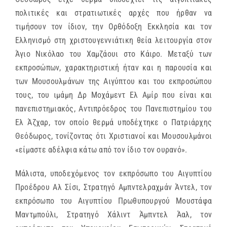
πολιτικές και στρατιωτικές αρχές που ήρθαν να
τιμήσουν τον ίδιον, την Ορθόδοξη Εκκλησία και τον
Ελληνισμό στη χριστουγεννιάτικη θεία λειτουργία στον
Άγιο Νικόλαο του Χαμζάουι στο Κάιρο. Μεταξύ των
εκπροσώπων, χαρακτηριστική ήταν και η παρουσία και
των Μουσουλμάνων της Αιγύπτου και του εκπροσώπου
τους, του ιμάμη Δρ Μοχάμεντ Ελ Αμίρ που είναι και
πανεπιστημιακός, Αντιπρόεδρος του Πανεπιστημίου του
Ελ Άζχαρ, τον οποίο θερμά υποδέχτηκε ο Πατριάρχης
Θεόδωρος, τονίζοντας ότι Χριστιανοί και Μουσουλμάνοι
«είμαστε αδέλφια κάτω από τον ίδιο τον ουρανό».
Μάλιστα, υποδεχόμενος τον εκπρόσωπο του Αιγυπτίου
Προέδρου Αλ Σίσι, Στρατηγό Αμπντελραχμάν Άντελ, τον
εκπρόσωπο του Αιγυπτίου Πρωθυπουργού Μουστάφα
Μαντμπούλι, Στρατηγό Χάλιντ Άμπντελ Άαλ, τον