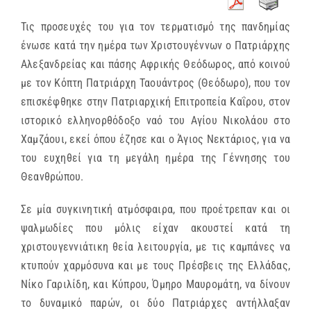
Τις προσευχές του για τον τερματισμό της πανδημίας
ένωσε κατά την ημέρα των Χριστουγέννων ο Πατριάρχης
Αλεξανδρείας και πάσης Αφρικής Θεόδωρος, από κοινού
με τον Κόπτη Πατριάρχη Ταουάντρος (Θεόδωρο), που τον
επισκέφθηκε στην Πατριαρχική Επιτροπεία Καΐρου, στον
ιστορικό ελληνορθόδοξο ναό του Αγίου Νικολάου στο
Χαμζάουι, εκεί όπου έζησε και ο Άγιος Νεκτάριος, για να
του ευχηθεί για τη μεγάλη ημέρα της Γέννησης του
Θεανθρώπου.
Σε μία συγκινητική ατμόσφαιρα, που προέτρεπαν και οι
ψαλμωδίες που μόλις είχαν ακουστεί κατά τη
χριστουγεννιάτικη θεία λειτουργία, με τις καμπάνες να
κτυπούν χαρμόσυνα και με τους Πρέσβεις της Ελλάδας,
Νίκο Γαριλίδη, και Κύπρου, Όμηρο Μαυρομάτη, να δίνουν
το δυναμικό παρών, οι δύο Πατριάρχες αντήλλαξαν