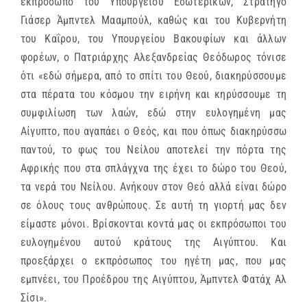
εκπρόσωπο του Υπουργείου Εσωτερικών, Στρατηγό
Γιάσερ Άμπντελ Μααμπούλ, καθώς και του Κυβερνήτη
του Καΐρου, του Υπουργείου Βακουφίων και άλλων
φορέων, ο Πατριάρχης Αλεξανδρείας Θεόδωρος τόνισε
ότι «εδώ σήμερα, από το σπίτι του Θεού, διακηρύσσουμε
στα πέρατα του κόσμου την ειρήνη και κηρύσσουμε τη
συμφιλίωση των λαών, εδώ στην ευλογημένη μας
Αίγυπτο, που αγαπάει ο Θεός, και που όπως διακηρύσσω
παντού, το φως του Νείλου αποτελεί την πόρτα της
Αφρικής που στα σπλάγχνα της έχει το δώρο του Θεού,
τα νερά του Νείλου. Ανήκουν στον Θεό αλλά είναι δώρο
σε όλους τους ανθρώπους. Σε αυτή τη γιορτή μας δεν
είμαστε μόνοι. Βρίσκονται κοντά μας οι εκπρόσωποι του
ευλογημένου αυτού κράτους της Αιγύπτου. Και
προεξάρχει ο εκπρόσωπος του ηγέτη μας, που μας
εμπνέει, του Προέδρου της Αιγύπτου, Άμπντελ Φατάχ Αλ
Σίσι».