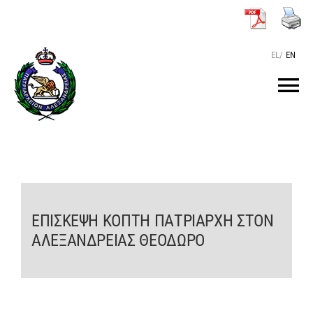
Μετάβαση
στο
περιεχόμενο
EL
/
EN
Tog
Nav
ΑΡΧΙΚΗ
O ΠΑΤΡΙΑΡΧΗΣ
ΕΠΙΣΚΕΨΗ ΚΟΠΤΗ ΠΑΤΡΙΑΡΧΗ ΣΤΟΝ
ΤΟ ΠΑΤΡΙΑΡΧΕΙΟ
ΑΛΕΞΑΝΔΡΕΙΑΣ ΘΕΟΔΩΡΟ
KEIMENA