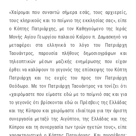
«Χαίρομαι που συναντώ σήμερα εσάς, τους αρχιερείς,
τους κληρικούς και το ποίμνιο της εκκλησίας σας», είπε
ο Κόπτης Πατριάρχης, με τον Καθηγούμενο της Ιεράς
Μονής Αγίου Γεωργίου παλαιού Καΐρου π. Δαμασκηνό να
μεταφέρει στα ελληνικά το λόγο του Πατριάρχη
Ταουάντρος, παρουσία πλήθους δημοσιογράφων και
τηλεοπτικών μέσων μαζικής ενημέρωσης που είχαν
έρθει να καλύψουν το γεγονός της επίσκεψης του Κόπτη
Πατριάρχη και τις ευχές του προς τον Πατριάρχη
Θεόδωρο. Με τον Πατριάρχη Ταουάντρος να τονίζει ότι
«χαιρόμαστε που είμαστε εδώ με το ποίμνιό σας και για
το γεγονός ότι βρίσκονται εδώ οι Πρέσβεις της Ελλάδας
και της Κύπρου και χαιρόμαστε ιδιαίτερα για την άριστη
συνεργασία μεταξύ της Αιγύπτου, της Ελλάδας και της
Κύπρου και τη συνεργασία των τριών ηγετών τους», είπε
χαρακτηριστικά ο Κόπτης Πατριάρχης. Και προσέθεσε: