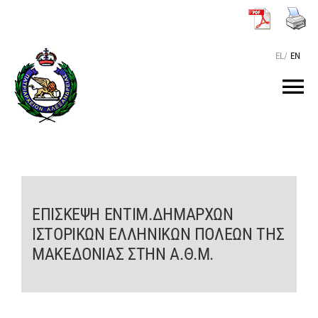
Μετάβαση
στο
περιεχόμενο
EL
/
EN
Tog
Nav
ΑΡΧΙΚΗ
O ΠΑΤΡΙΑΡΧΗΣ
ΕΠΙΣΚΕΨΗ ΕΝΤΙΜ.ΔΗΜΑΡΧΩΝ
ΙΣΤΟΡΙΚΩΝ ΕΛΛΗΝΙΚΩΝ ΠΟΛΕΩΝ ΤΗΣ
ΤΟ ΠΑΤΡΙΑΡΧΕΙΟ
ΜΑΚΕΔΟΝΙΑΣ ΣΤΗΝ Α.Θ.Μ.
KEIMENA