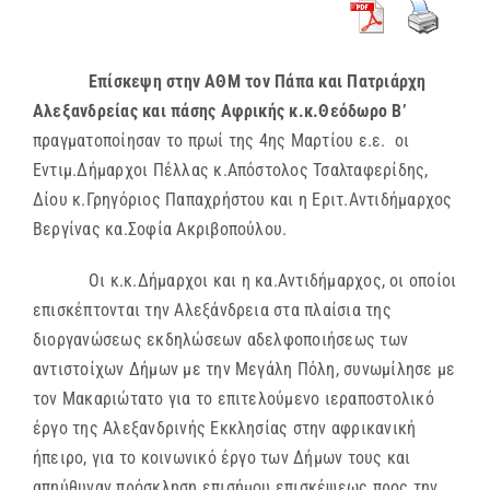
Επίσκεψη στην ΑΘΜ τον Πάπα και Πατριάρχη
Αλεξανδρείας και πάσης Αφρικής κ.κ.Θεόδωρο Β’
πραγματοποίησαν το πρωί της 4ης Μαρτίου ε.ε. οι
Εντιμ.Δήμαρχοι Πέλλας κ.Απόστολος Τσαλταφερίδης,
Δίου κ.Γρηγόριος Παπαχρήστου και η Εριτ.Αντιδήμαρχος
Βεργίνας κα.Σοφία Ακριβοπούλου.
Οι κ.κ.Δήμαρχοι και η κα.Αντιδήμαρχος, οι οποίοι
επισκέπτονται την Αλεξάνδρεια στα πλαίσια της
διοργανώσεως εκδηλώσεων αδελφοποιήσεως των
αντιστοίχων Δήμων με την Μεγάλη Πόλη, συνωμίλησε με
τον Μακαριώτατο για το επιτελούμενο ιεραποστολικό
έργο της Αλεξανδρινής Εκκλησίας στην αφρικανική
ήπειρο, για το κοινωνικό έργο των Δήμων τους και
απηύθυναν πρόσκληση επισήμου επισκέψεως προς την