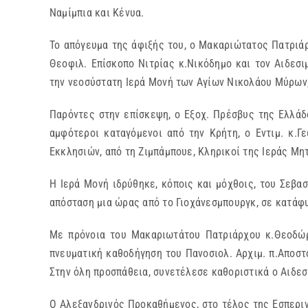
Ναμίμπια και Κένυα.
Το απόγευμα της άφιξής του, ο Μακαριώτατος Πατριά
Θεοφιλ. Επίσκοπο Νιτρίας κ.Νικόδημο και τον Αιδεσ
την νεοσύστατη Ιερά Μονή των Αγίων Νικολάου Μύρων, 
Παρόντες στην επίσκεψη, ο Εξοχ. Πρέσβυς της Ελλάδ
αμφότεροι καταγόμενοι από την Κρήτη, ο Εντιμ. κ.
Εκκλησιών, από τη Ζιμπάμπουε, Κληρικοί της Ιεράς Μ
Η Ιερά Μονή ιδρύθηκε, κόποις και μόχθοις, του Σεβα
απόσταση μια ώρας από το Γιοχάνεσμπουργκ, σε κατάφ
Με πρόνοια του Μακαριωτάτου Πατριάρχου κ.Θεοδώρ
πνευματική καθοδήγηση του Πανοσιολ. Αρχιμ. π.Αποστ
Στην όλη προσπάθεια, συνετέλεσε καθοριστικά ο Αιδε
Ο Αλεξανδρινός Προκαθήμενος, στο τέλος της Εσπερι