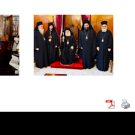
χός στο
χείο
ρείας