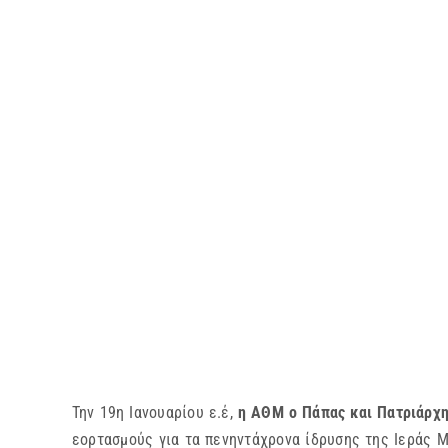
Την 19η Ιανουαρίου ε.έ,
η ΑΘΜ ο Πάπας και Πατριάρχη
εορτασμούς για τα πενηντάχρονα ίδρυσης της Ιεράς Μ