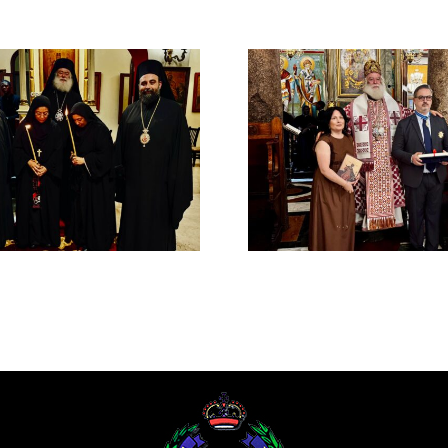
Νέος Αρχιμανδρίτης
Νέος Μονα
και Πατριαρχική Τιμή
Πατριαρ
στον Γενικό Πρόξενο
Αλεξανδ
Αλεξανδρείας