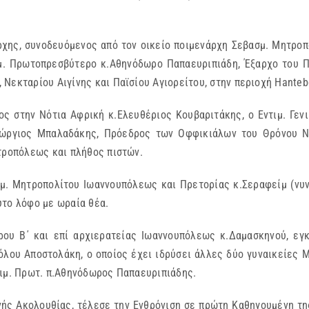
ρχης, συνοδευόμενος από τον οικείο ποιμενάρχη Σεβασμ. Μητροπ
ιμ. Πρωτοπρεσβύτερο κ.Αθηνόδωρο Παπαευριπιάδη, Έξαρχο του 
Νεκταρίου Αιγίνης και Παϊσίου Αγιορείτου, στην περιοχή Hanteb
ος στην Νότια Αφρική κ.Ελευθέριος Κουβαριτάκης, ο Εντιμ. Γεν
Γεώργιος Μπαλαδάκης, Πρόεδρος των Οφφικιάλων του Θρόνου Ν.
ητροπόλεως και πλήθος πιστών.
σμ. Μητροπολίτου Ιωαννουπόλεως και Πρετορίας κ.Σεραφείμ (νυν
υτο λόφο με ωραία θέα.
ου Β΄ και επί αρχιερατείας Ιωαννουπόλεως κ.Δαμασκηνού, εγ
όλου Αποστολάκη, ο οποίος έχει ιδρύσει άλλες δύο γυναικείες Μ
σιμ. Πρωτ. π.Αθηνόδωρος Παπαευριπιάδης.
νής Ακολουθίας, τέλεσε την Ενθρόνιση σε πρώτη Καθηγουμένη τη