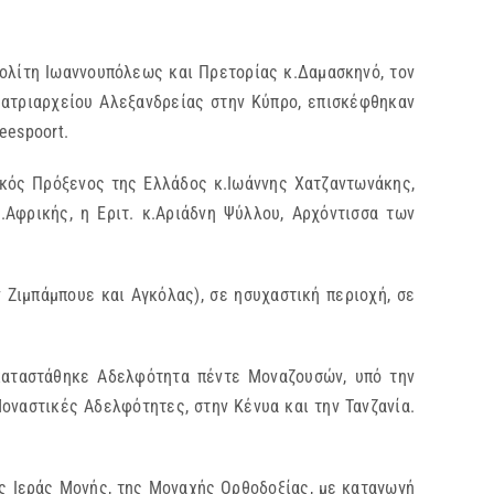
ολίτη Ιωαννουπόλεως και Πρετορίας κ.Δαμασκηνό, τον
Πατριαρχείου Αλεξανδρείας στην Κύπρο, επισκέφθηκαν
eespoort.
ικός Πρόξενος της Ελλάδος κ.Ιωάννης Χατζαντωνάκης,
Αφρικής, η Εριτ. κ.Αριάδνη Ψύλλου, Αρχόντισσα των
 Ζιμπάμπουε και Αγκόλας), σε ησυχαστική περιοχή, σε
καταστάθηκε Αδελφότητα πέντε Μοναζουσών, υπό την
οναστικές Αδελφότητες, στην Κένυα και την Τανζανία.
ς Ιεράς Μονής, της Μοναχής Ορθοδοξίας, με καταγωγή