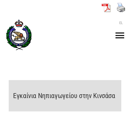
Μετάβαση
στο
περιεχόμενο
EL
Tog
Nav
ΑΡΧΙΚΗ
O ΠΑΤΡΙΑΡΧΗΣ
Εγκαίνια Νηπιαγωγείου στην Κινσάσα
ΤΟ ΠΑΤΡΙΑΡΧΕΙΟ
KEIMENA