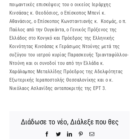
ποιμαντικές επισκέψεις του ο οικείος Ιεράρχης
Κινσάσας κ. Θεοδόσιος, ο Επίσκοπος Μπενί κ.
Αθανάσιος, ο Επίσκοπος Κωνσταντιανής κ. Κοσμάς, ο π.
Παύλος από την Ουγκάντα, ο Γενικός Πρόξενος της
Ελλάδος στο Κονγκό και Πρόεδρος της Ελληνικής
Κοινότητας Κινσάσας κ Γεράσιμος Ντούνης μετά της
συζύγου του ιατρού κυρίας Παρασκευής Τριανταφύλλου-
Ντούνη και οι συνοδοί του από την Ελλάδα κ.
Χαράλαμπος Μεταλλίδης Πρόεδρος της Αδελφότητας
Εξωτερικής Ιεραποστολής Θεσσαλονίκης και ο κ.
Νικόλαος Ασλανίδης ανταποκριτής της ΕΡΤ 3.
Διάδωσε το νέο, Διάλεξε που θες
Facebook
Twitter
LinkedIn
Pinterest
Email