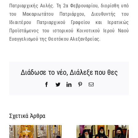
Πατριαρχικής Αυλής. Τη 2α Φεβρουαρίου, διορίσθη υπό
του Μακαριωτάτου Πατριάρχου, Διευθυντής του
Ιδιαιτέρου Πατριαρχικού Γραφείου και Ιερατικώς
Προϊστάμενος του ιστορικού Κοινοτικού Ιερού Ναού
Ευαγγελισμού της Θεοτόκου Αλεξανδρείας.
Διάδωσε το νέο, Διάλεξε που θες
Facebook
Twitter
LinkedIn
Pinterest
Email
Σχετικά Άρθρα
Ίδρυση
Νέος
α
Γυναικείας
Αρχιμανδρίτη
:
Ιεράς