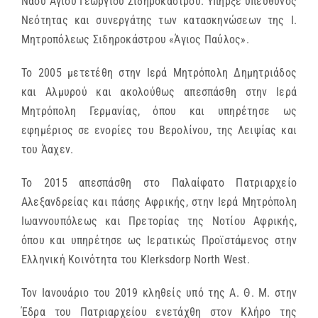
Ναού Αγίου Γεωργίου Σιδηροκάστρου. Υπήρξε υπεύθυνος
Νεότητας και συνεργάτης των κατασκηνώσεων της Ι.
Μητροπόλεως Σιδηροκάστρου «Άγιος Παύλος».
Το 2005 μετετέθη στην Ιερά Μητρόπολη Δημητριάδος
και Αλμυρού και ακολούθως απεσπάσθη στην Ιερά
Μητρόπολη Γερμανίας, όπου και υπηρέτησε ως
εφημέριος σε ενορίες του Βερολίνου, της Λειψίας και
του Άαχεν.
Το 2015 απεσπάσθη στο Παλαίφατο Πατριαρχείο
Αλεξανδρείας και πάσης Αφρικής, στην Ιερά Μητρόπολη
Ιωαννουπόλεως και Πρετορίας της Νοτίου Αφρικής,
όπου και υπηρέτησε ως Ιερατικώς Προϊστάμενος στην
Ελληνική Κοινότητα του Klerksdorp North West.
Τον Ιανουάριο του 2019 κληθείς υπό της Α. Θ. Μ. στην
Έδρα του Πατριαρχείου ενετάχθη στον Κλήρο της