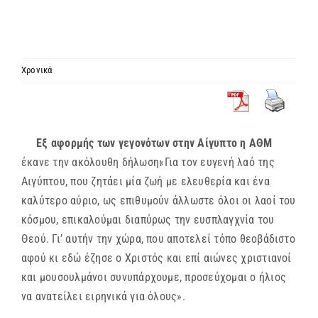
ΙΕΡΑΡΧΙΑ
ΜΗΤΡΟΠΟΛΕΙΣ & ΕΠΙΣΚΟΠΕΣ
Χρονικά
MEDIA
Εξ αφορμής των γεγονότων στην Αίγυπτο η ΑΘΜ
ΕΝΗΜΕΡΩΣΗ
έκανε την ακόλουθη δήλωση׃«Για τον ευγενή λαό της
Αιγύπτου, που ζητάει μία ζωή με ελευθερία και ένα
ΣΥΝΔΕΣΕΙΣ
καλύτερο αύριο, ως επιθυμούν άλλωστε όλοι οι λαοί του
κόσμου, επικαλούμαι διαπύρως την ευσπλαγχνία του
Θεού. Γι’ αυτήν την χώρα, που αποτελεί τόπο θεοβάδιστο
αφού κι εδώ έζησε ο Χριστός και επί αιώνες χριστιανοί
και μουσουλμάνοι συνυπάρχουμε, προσεύχομαι ο ήλιος
να ανατείλει ειρηνικά για όλους».