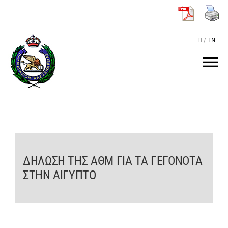
Μετάβαση
στο
περιεχόμενο
EL
/
EN
Tog
Nav
ΑΡΧΙΚΗ
O ΠΑΤΡΙΑΡΧΗΣ
ΔΗΛΩΣΗ ΤΗΣ ΑΘΜ ΓΙΑ ΤΑ ΓΕΓΟΝΟΤΑ
ΤΟ ΠΑΤΡΙΑΡΧΕΙΟ
ΣΤΗΝ ΑΙΓΥΠΤΟ
KEIMENA