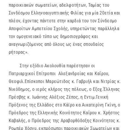
παροικιακών σωματείων, αδελφοτήτων, Ταμίας του
Συνδέσμου Ελληνοαιγυπτιακής Φιλίας για μία 20ετία και
πλέον, έχοντας πάντοτε στην καρδιά του τον Σύνδεσμο
Αποφοίτων Αμπετείου Σχολής, υπηρετώντας παράλληλα
τον ομογενειακό τύπο ως δημοσιογράφος και
αναγνωριζόμενος από όλους ως ένας σπουδαίος
ρήτορας».
Στην εξόδιο Ακολουθία παρέστησαν οι
Πατριαρχικοί Επίτροποι Αλεξανδρείας και Καΐρου,
Θεοφιλ.Επίσκοποι Μαρεώτιδος κ. Γαβριήλ και Νιτρίας κ.
Νικόδημος, ο ιερός κλήρος της πόλεως, ο Εξοχ.Έλληνας
Πρέσβης κ. Ιωάννης Αλέξιος Ζέπος, η Εντιμ.Γενική
Πρόξενος της Ελλάδος στο Κάϊρο κα Αικατερίνη Γκίνη, ο
Πρόεδρος της Ελληνικής Κοινότητος Καΐρου κ. Χρήστος
Καβαλής, ο Πρόεδρος της Αραβορθόδοξης Κοινότητος κ.
Ρομπέρ Χόσνυ, εκπρόσωποι παροικιακών Σωματείων και