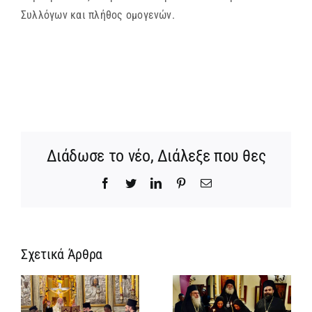
Συλλόγων και πλήθος ομογενών.
Διάδωσε το νέο, Διάλεξε που θες
Facebook
Twitter
LinkedIn
Pinterest
Email
Σχετικά Άρθρα
Ίδρυση
Νέος
α
Γυναικείας
Αρχιμανδρίτη
:
Ιεράς
και