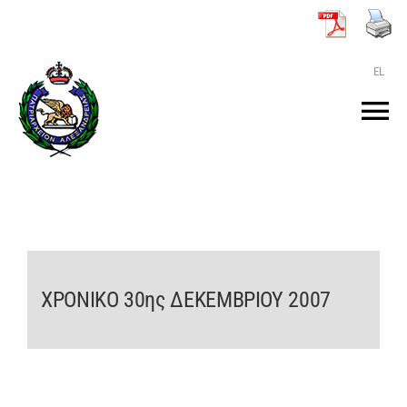
Μετάβαση
στο
περιεχόμενο
EL
Tog
Nav
ΑΡΧΙΚΗ
O ΠΑΤΡΙΑΡΧΗΣ
ΧΡΟΝΙΚΟ 30ης ΔΕΚΕΜΒΡΙΟΥ 2007
ΤΟ ΠΑΤΡΙΑΡΧΕΙΟ
KEIMENA