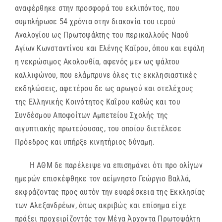
αναφέρθηκε στην προσφορά του εκλιπόντος, που
συμπλήρωσε 54 χρόνια στην διακονία του ιερού
Αναλογίου ως Πρωτοψάλτης του περικαλλούς Ναού
Αγίων Κωνσταντίνου και Ελένης Καΐρου, όπου και εψάλη
η νεκρώσιμος Ακολουθία, αφενός μεν ως ψάλτου
καλλιφώνου, που ελάμπρυνε όλες τις εκκλησιαστικές
εκδηλώσεις, αφετέρου δε ως αρωγού και στελέχους
της Ελληνικής Κοινότητος Καΐρου καθώς και του
Συνδέσμου Αποφοίτων Αμπετείου Σχολής της
αιγυπτιακής πρωτεύουσας, του οποίου διετέλεσε
Πρόεδρος και υπήρξε κινητήριος δύναμη.
Η ΑΘΜ δε παρέλειψε να επισημάνει ότι προ ολίγων
ημερών επισκέφθηκε τον αείμνηστο Γεώργιο Βαλλά,
εκφράζοντας προς αυτόν την ευαρέσκεια της Εκκλησίας
των Αλεξανδρέων, όπως ακριβώς και επίσημα είχε
πράξει προχειρίζοντάς τον Μέγα Άρχοντα Πρωτοψάλτη