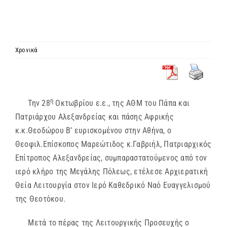
ΙΕΡΑΡΧΙΑ
ΜΗΤΡΟΠΟΛΕΙΣ & ΕΠΙΣΚΟΠΕΣ
Χρονικά
MEDIA
η
Την 28
Οκτωβρίου ε.ε., της ΑΘΜ του Πάπα και
ΕΝΗΜΕΡΩΣΗ
Πατριάρχου Αλεξανδρείας και πάσης Αφρικής
κ.κ.Θεοδώρου Β’ ευρισκομένου στην Αθήνα, ο
ΣΥΝΔΕΣΕΙΣ
Θεοφιλ.Επίσκοπος Μαρεώτιδος κ.Γαβριήλ, Πατριαρχικός
Επίτροπος Αλεξανδρείας, συμπαραστατούμενος από τον
ιερό κλήρο της Μεγάλης Πόλεως, ετέλεσε Αρχιερατική
Θεία Λειτουργία στον Ιερό Καθεδρικό Ναό Ευαγγελισμού
της Θεοτόκου.
Μετά το πέρας της Λειτουργικής Προσευχής ο