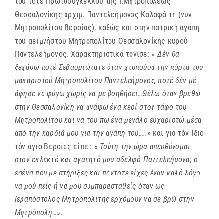
του τότε Πρωτοσυγκέλλου της Ι.Μητροπόλεως
Θεσσαλονίκης αρχιμ. Παντελεήμονος Καλαφά τη (νυν
Μητροπολίτου Βεροίας), καθώς και στην πατρική αγάπη
του αειμνήστου Μητροπολίτου Θεσσαλονίκης κυρού
Παντελεήμονος. Χαρακτηριστικά τόνισε:
« Δέν θα
ξεχάσω ποτέ Σεβασμιώτατε όταν χτυπούσα την πόρτα του
μακαριστού Μητροπολίτου Παντελεήμονος, ποτέ δέν μέ
άφησε νά φύγω χωρίς να με βοηθήσει…Θέλω όταν βρεθώ
στην Θεσσαλονίκη να ανάψω ένα κερί στον τάφο του
Μητροπολίτου και να του πω ένα μεγάλο ευχαριστώ μέσα
από την καρδιά μου για την αγάπη του…..»
και γιά τόν ίδιο
τόν άγιο Βεροίας είπε :
« Τούτη την ώρα απευθύνομαι
στον εκλεκτό και αγαπητό μου αδελφό Παντελεήμονα, σ΄
εσένα που με στήριξες και πάντοτε είχες έναν καλό λόγο
να μού πείς ή να μου συμπαρασταθείς όταν ως
Ιεραπόστολος Μητροπολίτης ερχόμουν να σε βρώ στην
Μητρόπολη…».