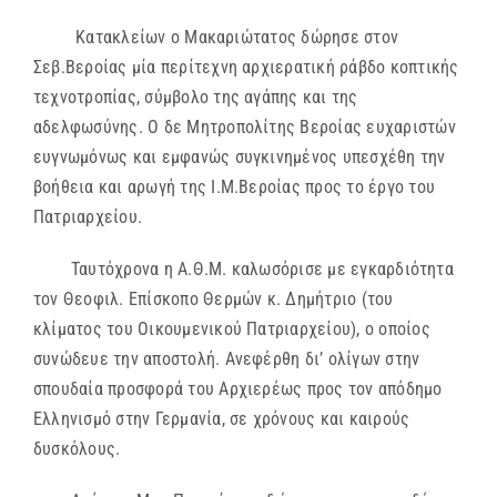
Κατακλείων ο Μακαριώτατος δώρησε στον
Σεβ.Βεροίας μία περίτεχνη αρχιερατική ράβδο κοπτικής
τεχνοτροπίας, σύμβολο της αγάπης και της
αδελφωσύνης. Ο δε Μητροπολίτης Βεροίας ευχαριστών
ευγνωμόνως και εμφανώς συγκινημένος υπεσχέθη την
βοήθεια και αρωγή της Ι.Μ.Βεροίας προς το έργο του
Πατριαρχείου.
Ταυτόχρονα η Α.Θ.Μ. καλωσόρισε με εγκαρδιότητα
τον Θεοφιλ. Επίσκοπο Θερμών κ. Δημήτριο (του
κλίματος του Οικουμενικού Πατριαρχείου), ο οποίος
συνώδευε την αποστολή. Ανεφέρθη δι’ ολίγων στην
σπουδαία προσφορά του Αρχιερέως προς τον απόδημο
Ελληνισμό στην Γερμανία, σε χρόνους και καιρούς
δυσκόλους.