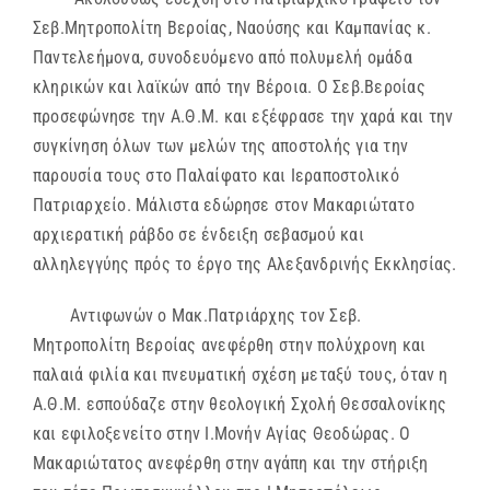
Σεβ.Μητροπολίτη Βεροίας, Ναούσης και Καμπανίας κ.
Παντελεήμονα, συνοδευόμενο από πολυμελή ομάδα
κληρικών και λαϊκών από την Βέροια. Ο Σεβ.Βεροίας
προσεφώνησε την Α.Θ.Μ. και εξέφρασε την χαρά και την
συγκίνηση όλων των μελών της αποστολής για την
παρουσία τους στο Παλαίφατο και Ιεραποστολικό
Πατριαρχείο. Μάλιστα εδώρησε στον Μακαριώτατο
αρχιερατική ράβδο σε ένδειξη σεβασμού και
αλληλεγγύης πρός το έργο της Αλεξανδρινής Εκκλησίας.
Αντιφωνών ο Μακ.Πατριάρχης τον Σεβ.
Μητροπολίτη Βεροίας ανεφέρθη στην πολύχρονη και
παλαιά φιλία και πνευματική σχέση μεταξύ τους, όταν η
Α.Θ.Μ. εσπούδαζε στην θεολογική Σχολή Θεσσαλονίκης
και εφιλοξενείτο στην Ι.Μονήν Αγίας Θεοδώρας. Ο
Μακαριώτατος ανεφέρθη στην αγάπη και την στήριξη