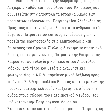
Ακόμη ο Μακ.Πατριάρχης δώρησε προς τους δύο
Αρχιερείς καθώς και προς όλους τους Κληρικούς που
συμμετείχαν στην αποστολή τα ιστορικά βιβλία των
προσφάτων εκδόσεων του Πατριαρχείου Αλεξανδρείας.
Προς τους προσκυνητές ωμίλησε για το ανθρωπιστικό
έργο του Πατριαρχείου και τους ενημέρωσε για την
πορεία της Ιεραποστολής στις Ι.Μητροπόλεις και
Επισκοπές του Θρόνου. Σ΄ όλους διένειμε το επετειακό
δίπτυχο των εγκαινίων της Πατριαρχικής Επιτροπείας
Καϊρου και ως ευλογία μικρή εικόνα του Αποστόλου
Μάρκου. Στό τέλος και μετά τις αναμνηστικές
φωτογραφίες, η Α.Θ.Μ. παρέθεσε μικρή δεξίωση προς
τιμήν του Σεβ.Μητροπολίτου Βεροίας και των μελών της
προσκυνηματικής εκδρομής και ξενάγησε ο Ίδιος την
ομάδα στους χώρους του Πατριαρχικού Μεγάρου, του
υπό κατασκευήν Πατριαρχικού Μουσείου-
Σκευοφυλακείου και την υπό αποπεράτωση Πατριαρχική