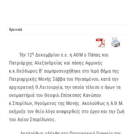
ΙΕΡΑΡΧΙΑ
ΜΗΤΡΟΠΟΛΕΙΣ & ΕΠΙΣΚΟΠΕΣ
Χρονικά
MEDIA
η
Τήν 12
Δεκεμβρίου ε.ε. η ΑΘΜ ο Πάπας και
Πατριάρχης Αλεξανδρείας και πάσης Αφρικής
ΕΝΗΜΕΡΩΣΗ
κ.κ.Θεόδωρος Β’ συμπροσευχήθηκε στο Ιερό Βήμα της
Πατριαρχικής Μονής Σάββα του Ηγιασμένου, κατά την
ΣΥΝΔΕΣΕΙΣ
αρχιερατική Θ.Λειτουργία, την οποία τέλεσε ο άγων τα
ονομαστήριά του Θεοφιλ.Επίσκοπος Κανώπου
κ.Σπυρίδων, Ηγούμενος της Μονής. Ακολούθως η Α.Θ.Μ.
εκήρυξε τον θείο λόγο αναφερθείς στο έργο και την ζωή
του Αγίου Σπυρίδωνος.
Ακολούθως εδέχθη στο Πατριαρχικό Γραφείο τον