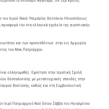
Μητροπολίτη Θεόδωρο Ναγκιάμα, τον Σεβ.Κρήτης
ιο του Ιερού Ναού Υπεραγίας Θεοτόκου Ηλιουπόλεως
ή προσφορά του στα ελληνικά σχολεία της αιγυπτιακής
αριωτάτου και των προσελθόντων στην εις Αρχιερέα
ντος του Μακ.Πατριάρχου.
είναι ελληνομαθής. Εφοίτησε στην Ιερατική Σχολή
μίου Θεσσαλονίκης με μεταπτυχιακές σπουδές στην
Σταυρού Βοστώνης, καθώς και στη Συμβουλευτική
ον Ιερό Πατριαρχικό Ναό Οσίου Σάββα του Ηγιασμένου