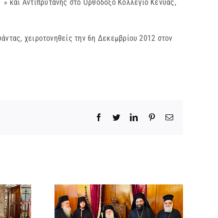
΄» και Αντιπρύτανης στο Ορθόδοξο Κολλέγιο Κένυας,
υάντας, χειροτονηθείς την 6η Δεκεμβρίου 2012 στον
Facebook
Twitter
LinkedIn
Pinterest
Email