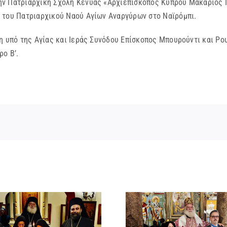
ν Πατριαρχική Σχολή Κένυας «Αρχιεπίσκοπος Κύπρου Μακάριος Γ
 του Πατριαρχικού Ναού Αγίων Αναργύρων στο Ναϊρόμπι.
η υπό της Αγίας και Ιεράς Συνόδου Επίσκοπος Μπουρούντι και Ρο
ο Β’.