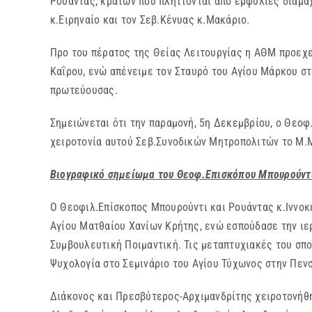
Ρουάντας, κρατών που πλήττονται από εμφύλιες διαμά
κ.Ειρηναίο και τον Σεβ.Κένυας κ.Μακάριο.
Προ του πέρατος της Θείας Λειτουργίας η ΑΘΜ προεχε
Καΐρου, ενώ απένειμε τον Σταυρό του Αγίου Μάρκου στ
πρωτεύουσας.
Σημειώνεται ότι την παραμονή, 5η Δεκεμβρίου, ο Θεο
χειροτονία αυτού Σεβ.Συνοδικών Μητροπολιτών το Μ.
Βιογραφικό σημείωμα του Θεοφ.Επισκόπου Μπουρούντι
Ο Θεοφιλ.Επίσκοπος Μπουρούντι και Ρουάντας κ.Ιννοκέ
Αγίου Ματθαίου Χανίων Κρήτης, ενώ εσπούδασε την ιε
Συμβουλευτική Ποιμαντική. Τις μεταπτυχιακές του σπ
Ψυχολογία στο Σεμινάριο του Αγίου Τύχωνος στην Πεν
Διάκονος και Πρεσβύτερος-Αρχιμανδρίτης χειροτονήθη