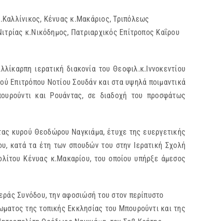
.Καλλίνικος, Κένυας κ.Μακάριος, Τριπόλεως
Νιτρίας κ.Νικόδημος, Πατριαρχικός Επίτροπος Καΐρου
λλίκαρπη ιερατική διακονία του Θεοφιλ.κ.Ιννοκεντίου
ού Επιτρόπου Νοτίου Σουδάν και στα υψηλά ποιμαντικά
ουρούντι και Ρουάντας, σε διαδοχή του προσφάτως
ντας κυρού Θεοδώρου Ναγκιάμα, έτυχε της ευεργετικής
υ, κατά τα έτη των σπουδών του στην Ιερατική Σχολή
ολίτου Κένυας κ.Μακαρίου, του οποίου υπήρξε άμεσος
Ιεράς Συνόδου, την αφοσιώσή του στον περίπυστο
ωματος της τοπικής Εκκλησίας του Μπουρούντι και της