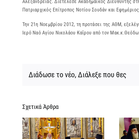
Αλεξανδρείας. Διετέλεσε Ακαδημαϊκός Διευθυντής στη
Πατριαρχικός Επίτροπος Νοτίου Σουδάν και Εφημέριος
Την 21η Νοεμβρίου 2012, τη προτάσει της ΑΘΜ, εξελέγ
Ιερό Ναό Αγίου Νικολάου Καΐρου από τον Μακ.κ.Θεόδωρ
Διάδωσε το νέο, Διάλεξε που θες
Σχετικά Άρθρα
ρεια
Ίδρυση Γυναικείας