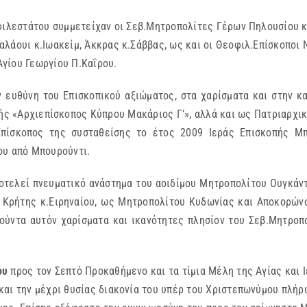
οφιλεστάτου συμμετείχαν οι Σεβ.Μητροπολίτες Γέρων Πηλουσίου κ
λάουι κ.Ιωακείμ, Άκκρας κ.Σάββας, ως και οι Θεοφιλ.Επίσκοποι 
γίου Γεωργίου Π.Καΐρου.
ν ευθύνη του Επισκοπικού αξιώματος, στα χαρίσματα και στην κα
ής «Αρχιεπίσκοπος Κύπρου Μακάριος Γ’», αλλά και ως Πατριαρχικ
πίσκοπος της συσταθείσης το έτος 2009 Ιεράς Επισκοπής Μπ
ου από Μπουρούντι.
αποτελεί πνευματικό ανάστημα του αοιδίμου Μητροπολίτου Ουγκά
 Κρήτης κ.Ειρηναίου, ως Μητροπολίτου Κυδωνίας και Αποκορώνο
ούντα αυτόν χαρίσματα και ικανότητες πλησίον του Σεβ.Μητροπ
του
προς τον Σεπτό Προκαθήμενο και τα τίμια Μέλη της Αγίας και 
και την μέχρι θυσίας διακονία του υπέρ του Χριστεπωνύμου πλήρ