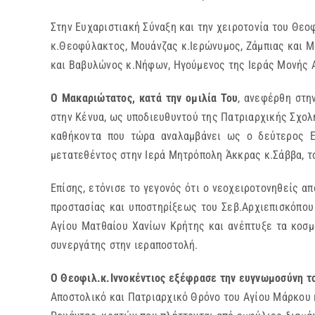
Στην Ευχαριστιακή Σύναξη και την χειροτονία του Θε
κ.Θεοφύλακτος, Μουάνζας κ.Ιερώνυμος, Ζάμπιας και Μα
και Βαβυλώνος κ.Νήφων, Ηγούμενος της Ιεράς Μονής Α
Ο Μακαριώτατος, κατά την ομιλία Του
, ανεφέρθη στη
στην Κένυα, ως υποδιευθυντού της Πατριαρχικής Σχολ
καθήκοντα που τώρα αναλαμβάνει ως ο δεύτερος Ε
μετατεθέντος στην Ιερά Μητρόπολη Άκκρας κ.Σάββα, τ
Επίσης, ετόνισε το γεγονός ότι ο νεοχειροτονηθείς 
προστασίας και υποστηρίξεως του Σεβ.Αρχιεπισκόπου
Αγίου Ματθαίου Χανίων Κρήτης και ανέπτυξε τα κοσμ
συνεργάτης στην ιεραποστολή.
Ο Θεοφιλ.κ.Ιννοκέντιος εξέφρασε την ευγνωμοσύνη 
Αποστολικό και Πατριαρχικό Θρόνο του Αγίου Μάρκου 