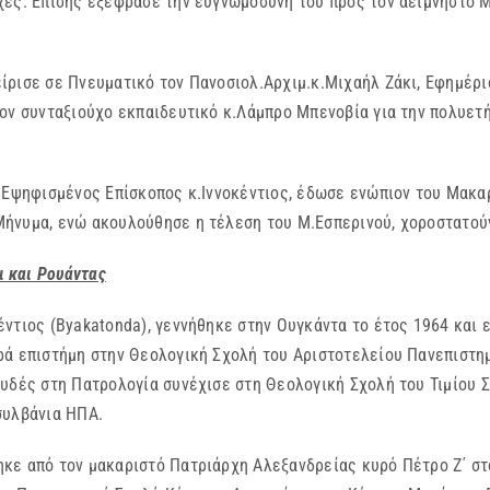
χες. Επίσης εξέφρασε την ευγνωμοσύνη του προς τον αείμνηστο 
ίρισε σε Πνευματικό τον Πανοσιολ.Αρχιμ.κ.Μιχαήλ Ζάκι, Εφημέρ
ον συνταξιούχο εκπαιδευτικό κ.Λάμπρο Μπενοβία για την πολυετ
φ.Εψηφισμένος Επίσκοπος κ.Ιννοκέντιος, έδωσε ενώπιον του Μακ
Μήνυμα, ενώ ακουλούθησε η τέλεση του Μ.Εσπερινού, χοροστατού
 και Ρουάντας
ντιος (Byakatonda), γεννήθηκε στην Ουγκάντα το έτος 1964 και 
ρά επιστήμη στην Θεολογική Σχολή του Αριστοτελείου Πανεπιστη
ουδές στη Πατρολογία συνέχισε στη Θεολογική Σχολή του Τιμίου 
συλβάνια ΗΠΑ.
κε από τον μακαριστό Πατριάρχη Αλεξανδρείας κυρό Πέτρο Ζ΄ στ