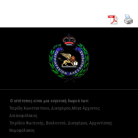
Ο ιστότοπος είναι μια ευγενική δωρεά των:
Τσιρίδη Κωνσταντίνου, Δικηγόρου,Μέγα Άρχοντος
Δικαιοφύλακος
Τσιρίδου Φωτεινής, Βουλευτού, Δικηγόρου, Αρχοντίσσης
Νομοφύλακος