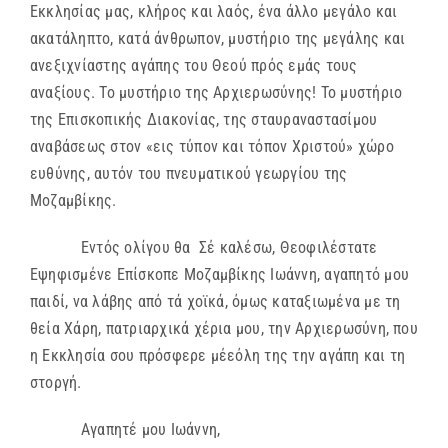
Εκκλησίας μας, κλήρος και λαός, ένα άλλο μεγάλο και
ακατάληπτο, κατά άνθρωπον, μυστήριο της μεγάλης και
ανεξιχνίαστης αγάπης του Θεού πρός εμάς τους
αναξίους. Το μυστήριο της Αρχιερωσύνης! Το μυστήριο
της Επισκοπικής Διακονίας, της σταυραναστασίμου
αναβάσεως στον «εις τύπον και τόπον Χριστού» χώρο
ευθύνης, αυτόν του πνευματικού γεωργίου της
Μοζαμβίκης.
Εντός ολίγου θα Σέ καλέσω, Θεοφιλέστατε
Εψηφισμένε Επίσκοπε Μοζαμβίκης Ιωάννη, αγαπητό μου
παιδί, να λάβης από τά χοϊκά, όμως καταξιωμένα με τη
θεία Χάρη, πατριαρχικά χέρια μου, την Αρχιερωσύνη, που
η Εκκλησία σου πρόσφερε μέεόλη της την αγάπη και τη
στοργή.
Αγαπητέ μου Ιωάννη,