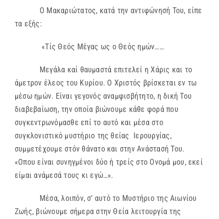
Ο Μακαριώτατος, κατά την αντιφώνησή Του, είπε
τα εξής:
«Τίς Θεός Μέγας ως ο Θεός ημών……
Μεγάλα καί θαυμαστά επιτελεί η Χάρις και το
άμετρον έλεος του Κυρίου. Ο Χριστός βρίσκεται εν τω
μέσω ημών. Είναι γεγονός αναμφισβήτητο, η δική Του
διαβεβαίωση, την οποία βιώνουμε κάθε φορά που
συγκεντρωνόμασθε επί το αυτό και μέσα στο
συγκλονιστικό μυστήριο της θείας Ιερουργίας,
συμμετέχουμε στόν θάνατο και στην Ανάστασή Του.
«Οπου είναι συνηγμένοι δύο ή τρείς στο Ονομά μου, εκεί
είμαι ανάμεσά τους κι εγώ…».
Μέσα, λοιπόν, σ’ αυτό το Μυστήριο της Αιωνίου
Ζωής, βιώνουμε σήμερα στην Θεία λειτουργία της