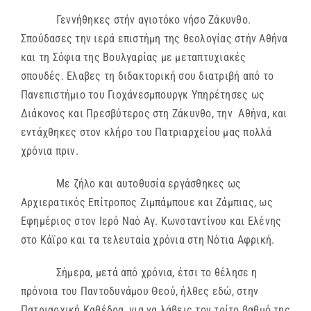
Γεννήθηκες στήν αγιοτόκο νήσο Ζάκυνθο.
Σπούδασες την ιερά επιστήμη της θεολογίας στήν Αθήνα
και τη Σόφια της Βουλγαρίας με μεταπτυχιακές
σπουδές. Ελαβες τη διδακτορική σου διατριβή από το
Πανεπιστήμιο του Γιοχάνεσμπουργκ Υπηρέτησες ως
Διάκονος και Πρεσβύτερος στη Ζάκυνθο, την Αθήνα, και
εντάχθηκες στον κλήρο του Πατριαρχείου μας πολλά
χρόνια πριν.
Με ζήλο και αυτοθυσία εργάσθηκες ως
Αρχιερατικός Επίτροπος Ζιμπάμπουε και Ζάμπιας, ως
Εφημέριος στον Ιερό Ναό Αγ. Κωνσταντίνου και Ελένης
στο Κάϊρο και τα τελευταία χρόνια στη Νότια Αφρική.
Σήμερα, μετά από χρόνια, έτσι το θέλησε η
πρόνοια του Παντοδυνάμου Θεού, ήλθες εδώ, στην
Πατριαρχική Καθέδρα, για να λάβεις τον τρίτο βαθμό της