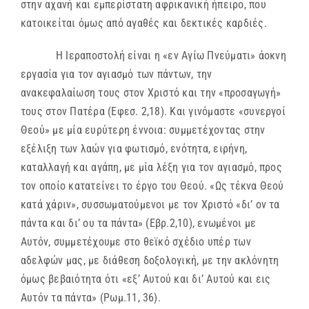
στην αχανή και εμπερίστατη αφρικανική ήπειρο, που
κατοικείται όμως από αγαθές και δεκτικές καρδιές.
Η Ιεραποστολή είναι η «εν Αγίω Πνεύματι» άοκνη
εργασία για τον αγιασμό των πάντων, την
ανακεφαλαίωση τους στον Χριστό και την «προσαγωγή»
τους στον Πατέρα (Εφεσ. 2,18). Και γινόμαστε «συνεργοί
Θεού» με μία ευρύτερη έννοια: συμμετέχοντας στην
εξέλιξη των λαών για φωτισμό, ενότητα, ειρήνη,
καταλλαγή και αγάπη, με μία λέξη για τον αγιασμό, προς
τον οποίο κατατείνει το έργο του Θεού. «Ως τέκνα Θεού
κατά χάριν», συσσωματούμενοι με τον Χριστό «δι’ ον τα
πάντα και δι’ ου τα πάντα» (Εβρ.2,10), ενωμένοι με
Αυτόν, συμμετέχουμε στο θεϊκό σχέδιο υπέρ των
αδελφών μας, με διάθεση δοξολογική, με την ακλόνητη
όμως βεβαιότητα ότι «εξ’ Αυτού και δι’ Αυτού και εις
Αυτόν τα πάντα» (Ρωμ.11, 36).