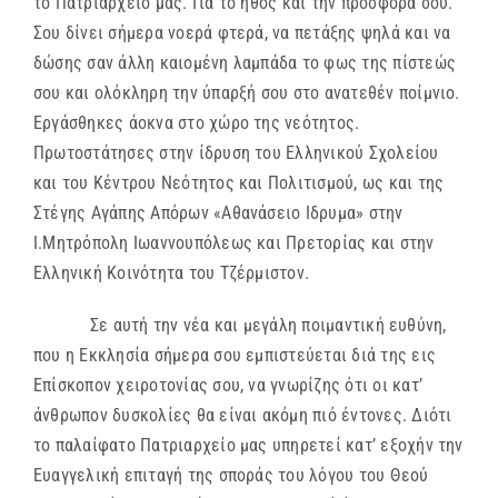
το Πατριαρχείο μας. Για το ήθος και την προσφορά σου.
Σου δίνει σήμερα νοερά φτερά, να πετάξης ψηλά και να
δώσης σαν άλλη καιομένη λαμπάδα το φως της πίστεώς
σου και ολόκληρη την ύπαρξή σου στο ανατεθέν ποίμνιο.
Εργάσθηκες άοκνα στο χώρο της νεότητος.
Πρωτοστάτησες στην ίδρυση του Ελληνικού Σχολείου
και του Κέντρου Νεότητος και Πολιτισμού, ως και της
Στέγης Αγάπης Απόρων «Αθανάσειο Ιδρυμα» στην
Ι.Μητρόπολη Ιωαννουπόλεως και Πρετορίας και στην
Ελληνική Κοινότητα του Τζέρμιστον.
Σε αυτή την νέα και μεγάλη ποιμαντική ευθύνη,
που η Εκκλησία σήμερα σου εμπιστεύεται διά της εις
Επίσκοπον χειροτονίας σου, να γνωρίζης ότι οι κατ’
άνθρωπον δυσκολίες θα είναι ακόμη πιό έντονες. Διότι
το παλαίφατο Πατριαρχείο μας υπηρετεί κατ’ εξοχήν την
Ευαγγελική επιταγή της σποράς του λόγου του Θεού