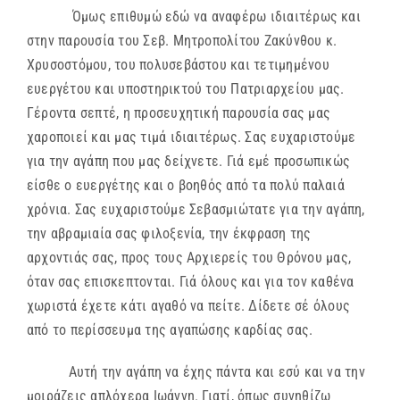
Όμως επιθυμώ εδώ να αναφέρω ιδιαιτέρως και
στην παρουσία του Σεβ. Μητροπολίτου Ζακύνθου κ.
Χρυσοστόμου, του πολυσεβάστου και τετιμημένου
ευεργέτου και υποστηρικτού του Πατριαρχείου μας.
Γέροντα σεπτέ, η προσευχητική παρουσία σας μας
χαροποιεί και μας τιμά ιδιαιτέρως. Σας ευχαριστούμε
για την αγάπη που μας δείχνετε. Γιά εμέ προσωπικώς
είσθε ο ευεργέτης και ο βοηθός από τα πολύ παλαιά
χρόνια. Σας ευχαριστούμε Σεβασμιώτατε για την αγάπη,
την αβραμιαία σας φιλοξενία, την έκφραση της
αρχοντιάς σας, προς τους Αρχιερείς του Θρόνου μας,
όταν σας επισκεπτονται. Γιά όλους και για τον καθένα
χωριστά έχετε κάτι αγαθό να πείτε. Δίδετε σέ όλους
από το περίσσευμα της αγαπώσης καρδίας σας.
Αυτή την αγάπη να έχης πάντα και εσύ και να την
μοιράζεις απλόχερα Ιωάννη. Γιατί, όπως συνηθίζω