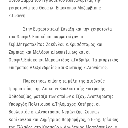
Οσίου Σάββα του Ηγιασμένου Αλεξανδρείας την
χειροτονία του Θεοφιλ. Επισκόπου Μοζαμβίκης
κ.Ιωάννη.
Στην Ευχαριστιακή Σύναξη και την χειροτονία
του Θεοφιλ.Επισκόπου
συμμετείχαν οι
Σεβ.Μητροπολίτες Ζακύνθου κ.Χρυσόστομος και
Ζάμπιας και Μαλάουι κ.Ιωακείμ, ως και οι
Θεοφιλ.Επίσκοποι Μαρεώτιδος κ.Γαβριήλ, Πατριαρχικός
Επίτροπος Αλεξανδρείας και Φωτικής κ.Διονύσιος.
Παρέστησαν επίσης τα μέλη της Διεθνούς
Γραμματείας της Διακοινοβουλευτικής Επιτροπής
Ορθοδοξίας, μεταξύ των οποίων ο Εξοχ. Αναπληρωτής
Υπουργός Πολιτισμού κ.Τηλέμαχος Χυτήρης, οι
Βουλευτές κ.κ.Αναστάσιος Νεράντζης, Συμεών
Κεδίκογλου και Δημήτριος Βαρβαρήγος, ο Εξοχ.Πρέσβυς
της Ελλάδος στο Κόσσοβο κ.Δημήτριος Μοσχόπουλος, ο