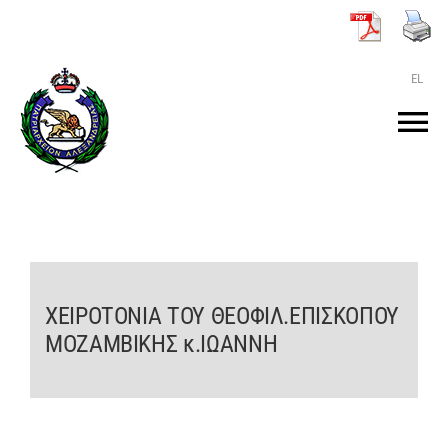
Μετάβαση
στο
περιεχόμενο
EL
Tog
Nav
ΑΡΧΙΚΗ
O ΠΑΤΡΙΑΡΧΗΣ
ΧΕΙΡΟΤΟΝΙΑ ΤΟΥ ΘΕΟΦΙΛ.ΕΠΙΣΚΟΠΟΥ
ΤΟ ΠΑΤΡΙΑΡΧΕΙΟ
ΜΟΖΑΜΒΙΚΗΣ κ.ΙΩΑΝΝΗ
KEIMENA