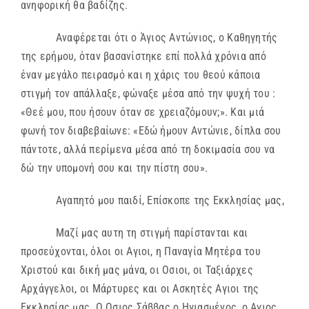
ανηφορική θα βαδίζης.
Αναφέρεται ότι ο Άγιος Αντώνιος, ο Καθηγητής
της ερήμου, όταν βασανίστηκε επί πολλά χρόνια από
έναν μεγάλο πειρασμό και η χάρις του θεού κάποια
στιγμή τον απάλλαξε, φώναξε μέσα από την ψυχή του :
«Θεέ μου, που ήσουν όταν σε χρειαζόμουν;». Και μιά
φωνή τον διαβεβαίωνε: «Εδώ ήμουν Αντώνιε, δίπλα σου
πάντοτε, αλλά περίμενα μέσα από τη δοκιμασία σου να
δώ την υπομονή σου και την πίστη σου».
Αγαπητό μου παιδί, Επίσκοπε της Εκκλησίας μας,
Μαζί μας αυτη τη στιγμή παρίστανται και
προσεύχονται, όλοι οι Αγιοι, η Παναγία Μητέρα του
Χριστού και δική μας μάνα, οι Οσιοι, οι Ταξιάρχες
Αρχάγγελοι, οι Μάρτυρες και οι Ασκητές Αγιοι της
Εκκλησίας μας. Ο Οσιος Σάββας ο Ηγιασμένος, ο Αγιος