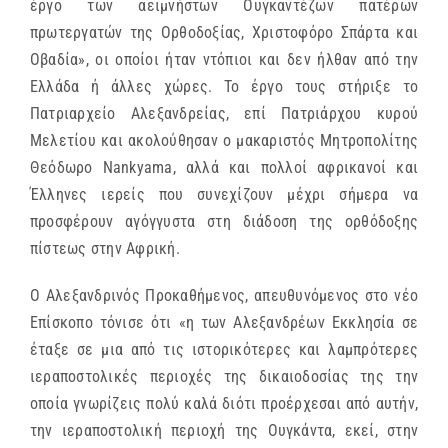
έργο των αειμνήστων Ουγκαντέζων πατέρων
πρωτεργατών της Ορθοδοξίας, Χριστοφόρο Σπάρτα και
Οβαδία», οι οποίοι ήταν ντόπιοι και δεν ήλθαν από την
Ελλάδα ή άλλες χώρες. Το έργο τους στήριξε το
Πατριαρχείο Αλεξανδρείας, επί Πατριάρχου κυρού
Μελετίου και ακολούθησαν ο μακαριστός Μητροπολίτης
Θεόδωρο Nankyama, αλλά και πολλοί αφρικανοί και
Έλληνες ιερείς που συνεχίζουν μέχρι σήμερα να
προσφέρουν αγόγγυστα στη διάδοση της ορθόδοξης
πίστεως στην Αφρική.
Ο Αλεξανδρινός Προκαθήμενος, απευθυνόμενος στο νέο
Επίσκοπο τόνισε ότι «η των Αλεξανδρέων Εκκλησία σε
έταξε σε μια από τις ιστορικότερες και λαμπρότερες
ιεραποστολικές περιοχές της δικαιοδοσίας της την
οποία γνωρίζεις πολύ καλά διότι προέρχεσαι από αυτήν,
την ιεραποστολική περιοχή της Ουγκάντα, εκεί, στην