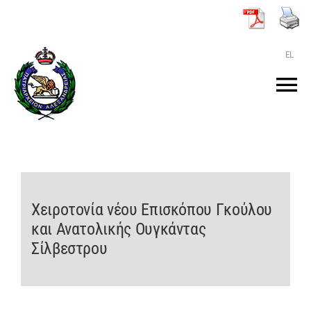
Μετάβαση
στο
περιεχόμενο
EL
Tog
Nav
ΑΡΧΙΚΗ
O ΠΑΤΡΙΑΡΧΗΣ
Χειροτονία νέου Επισκόπου Γκούλου
και Ανατολικής Ουγκάντας
ΤΟ ΠΑΤΡΙΑΡΧΕΙΟ
Σίλβεστρου
KEIMENA