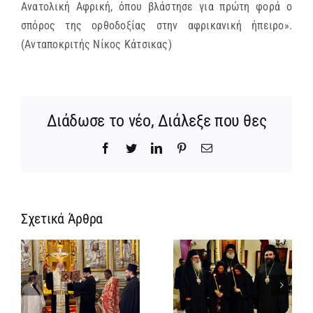
Ανατολική Αφρική, όπου βλάστησε για πρώτη φορά ο
σπόρος της ορθοδοξίας στην αφρικανική ήπειρο».
(Ανταποκριτής Νίκος Κάτσικας)
Διάδωσε το νέο, Διάλεξε που θες
Facebook
Twitter
LinkedIn
Pinterest
Email
Σχετικά Άρθρα
Ίδρυση
Νέος
α
Γυναικείας
Αρχιμανδρίτη
:
Ιεράς
και
ή
Πατριαρχικής
Πατριαρχική
α
Μονής και
Τιμή στον