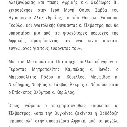
Αλεξανδρείας και πάσης Αφρικής κ.κ. Θεόδωρος Β΄,
χειροτόνησε στην Ιερά Μονή Οσίου Σάββα του
Ηγιασμένου Αλεξανδρείας, το νέο Θεοφιλ. Επίσκοπο
Γκούλου και Ανατολικής Ουγκάντας κ. Σίλβεστρο, που θα
υπηρετήσει μία από τις φτωχότερες περιοχές της
Αφρικής, προτρέποντάς τον «να είναι πάντοτε
ευγνώμονας για τους ευεργέτες του».
Με τον Μακαριώτατο Πατριάρχη συλλειτούργησαν ο
Γέροντας Μητροπολίτης Καμπάλας κ. Ιωνάς, ο
Μητροπολίτης Ρόδου κ. Κύριλλος, Μέμφιδος κ.
Νικόδημος, Νουβίας κ. Σάββας, Άκκρας κ. Νάρκισσος και
ο Επίσκοπος Ολύμπου κ. Κύριλλος.
Όπως ανέφερε ο νεοχειροτονηθείς Επίσκοπος κ.
Σίλβεστρος, «από την Ουγκάντα ξεκίνησε η Ορθόδοξη
Ιεραποστολή στην υποσαχάρια Αφρική, από το μεγάλο