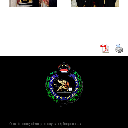
μοναχική
Γενικό
κουρά δύο
Πρόξενο
νέων
Αλεξανδρείας
μοναζουσών
Ο ιστότοπος είναι μια ευγενική δωρεά των: