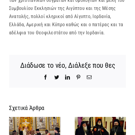
των χριστιανικών δογμάτων και ομολογιών και μέλη του
Συμβουλίου Εκκλησιών της Αιγύπτου και της Μέσης
Ανατολής, πολλοί κληρικοί από Αίγυπτο, Ιορδανία,
Ελλάδα, Αμερική και Κύπρο καθώς και ο πατέρας και τα
αδέλφια του Θεοφιλεστάτου από την Ιορδανία.
Διάδωσε το νέο, Διάλεξε που θες
Facebook
Twitter
LinkedIn
Pinterest
Email
Σχετικά Άρθρα
Ίδρυση
Νέος
α
Γυναικείας
Αρχιμανδρίτη
:
Ιεράς
και
ή
Πατριαρχικής