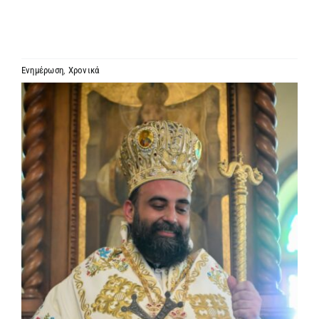
ΙΕΡΑΡΧΙΑ
ΜΗΤΡΟΠΟΛΕΙΣ & ΕΠΙΣΚΟΠΕΣ
Ενημέρωση
,
Χρονικά
Προβολή
MEDIA
μεγαλύτερης
εικόνας
ΕΝΗΜΕΡΩΣΗ
ΣΥΝΔΕΣΕΙΣ