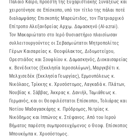
Παλαιό Κάϊρο, προέστη της Ευχαριστιακής Συνάξεως και
χειροτόνησε σε Επίσκοπο, υπό τον τίτλο της πάλαι ποτέ
διαλαμψάσης Επισκοπής Μαρεώτιδος, τον Πατριαρχικό
Επίτροπο Αλεξανδρείας Αρχιμ. Δαμασκηνό (Al-azrai).
Τον Μακαριώτατο στο Ιερό Θυσιαστήριο πλαισίωσαν
συλλειτουργούντες οι Σεβασμιώτατοι Μητροπολίτες
Γέρων Καισαρείας κ. Θεοφύλακτος, Διδυμοτείχου,
Ορεστιάδος και Σουφλίου κ. Δαμασκηνός, Διοκαισαρείας
κ. Βενέδικτος (Εκκλησία Ιεροσολύμων), Μαργκβέτι κ.
Μελχισεδέκ (Εκκλησία Γεωργίας), Ερμουπόλεως κ.
Νικόλαος, Τρίκκης κ. Χρυσόστομος, Λαγκαδά κ. Πλάτων,
Νουβίας κ. Σάββας, Άκκρας κ. Δανιήλ, Ταμιάθεως κ.
Γερμανός, και οι Θεοφιλέστατοι Επίσκοποι, Τολιάρας και
Νοτίου Μαδαγασκάρης κ. Πρόδρομος, Νιτρίας κ.
Νικόδημος και Ιππώνος κ. Στέφανος. Από του Ιερού
Βήματος παρέστη συμπροσευχόμενος ο Θεοφ. Επίσκοπος
Μπουκόμπα κ. Χρυσόστομος.