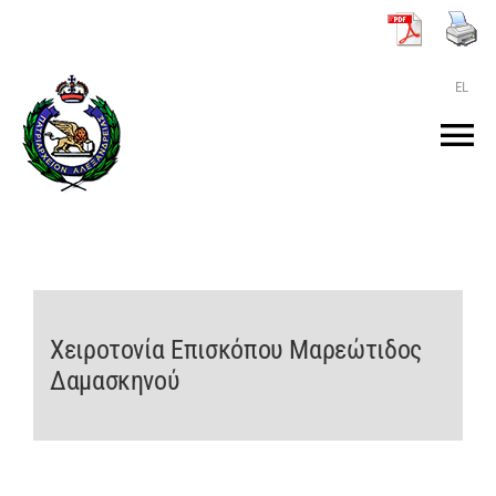
Μετάβαση
στο
περιεχόμενο
EL
Tog
Nav
ΑΡΧΙΚΗ
O ΠΑΤΡΙΑΡΧΗΣ
Χειροτονία Επισκόπου Μαρεώτιδος
ΤΟ ΠΑΤΡΙΑΡΧΕΙΟ
Δαμασκηνού
KEIMENA