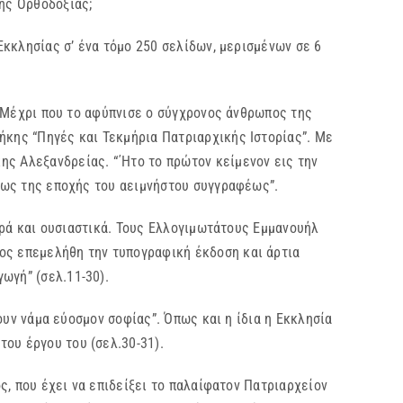
ης Ορθοδοξίας;
λησίας σ’ ένα τόμο 250 σελίδων, μερισμένων σε 6
έχρι που το αφύπνισε ο σύγχρονος άνθρωπος της
ήκης “Πηγές και Τεκμήρια Πατριαρχικής Ιστορίας”. Με
ης Αλεξανδρείας. “΄Ητο το πρώτον κείμενον εις την
 έως της εποχής του αειμνήστου συγγραφέως”.
ρά και ουσιαστικά. Τους Ελλογιμωτάτους Εμμανουήλ
ος επεμελήθη την τυπογραφική έκδοση και άρτια
ωγή” (σελ.11-30).
 νάμα εύοσμον σοφίας”. Όπως και η ίδια η Εκκλησία
ου έργου του (σελ.30-31).
που έχει να επιδείξει το παλαίφατον Πατριαρχείον