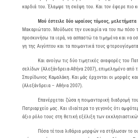
καρδιά του. Έλαμψε τη σκέψη του. Και τον έφερε πιο κ
Μού έστειλε δύο ωραίους τόμους, μελετήματα
Μακαριώτατο. Μούδωσε την ευκαιρία να του πω πόσο το
προσκυνήσω τα ιερά, να ασπαστώ τα τιμημένα και να 
γη της Αιγύπτου και τα ποιμαντικά τους φτερουγίσματ
Και ανοίγω τις δύο τιμητικές αναφορές του Πατριαρ
σελίδων (Αλεξάνδρεια-Αθήνα 2007), επιμελημένο από 
Σπυρίδωνος Καμαλάκη. Και μάς έρχονται οι μορφές και
(Αλεξάνδρεια – Αθήνα 2007).
Επανέρχεται ζώσα η ποιμαντορική διαδρομή τους. Θέ
Πατριαρχείο μας. Και ιδιαίτερα το γεγονός ότι αμφότ
άξιο ρόλο τους στη θετική εξέλιξη των εκκλησιαστικώ
Πόσα τέτοια λιθάρια μορφών να στήλωσαν το οικοδόμ