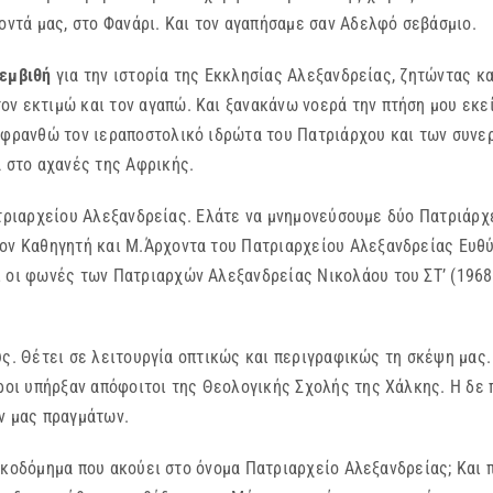
οντά μας, στο Φανάρι. Και τον αγαπήσαμε σαν Αδελφό σεβάσμιο.
 εμβιθή
για την ιστορία της Εκκλησίας Αλεξανδρείας, ζητώντας και
ν εκτιμώ και τον αγαπώ. Και ξανακάνω νοερά την πτήση μου εκεί
οσφρανθώ τον ιεραποστολικό ιδρώτα του Πατριάρχου και των συνε
α στο αχανές της Αφρικής.
χείου Αλεξανδρείας. Ελάτε να μνημονεύσουμε δύο Πατριάρχες 
τον Καθηγητή και Μ.Άρχοντα του Πατριαρχείου Αλεξανδρείας Ευθύ
 οι φωνές των Πατριαρχών Αλεξανδρείας Νικολάου του ΣΤ’ (1968-
τει σε λειτουργία οπτικώς και περιγραφικώς τη σκέψη μας. Η 
εροι υπήρξαν απόφοιτοι της Θεολογικής Σχολής της Χάλκης. Η δε
ν μας πραγμάτων.
ημα που ακούει στο όνομα Πατριαρχείο Αλεξανδρείας; Και ποι