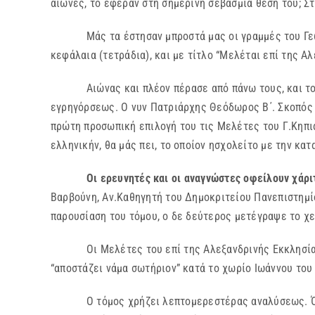
αιώνες, το έφεραν στη σημερινή σεβάσμια θέση του; Σ
Μάς τα έστησαν μπροστά μας οι γραμμές του Γεωργί
κεφάλαια (τετράδια), και με τίτλο “Μελέται επί της Α
Αιώνας και πλέον πέρασε από πάνω τους, και το έρ
εγρηγόρσεως. Ο νυν Πατριάρχης Θεόδωρος Β΄. Σκοπός τ
πρώτη προσωπική επιλογή του τις Μελέτες του Γ.Κηπιά
ελληνικήν, θα μάς πει, το οποίον ησχολείτο με την κ
Οι ερευνητές και οι αναγνώστες οφείλουν χάρι
Βαρβούνη, Αν.Καθηγητή του Δημοκριτείου Πανεπιστημί
παρουσίαση του τόμου, ο δε δεύτερος μετέγραψε το χε
Οι Μελέτες του επί της Αλεξανδρινής Εκκλησίας του
“αποστάζει νάμα σωτήριον” κατά το χωρίο Ιωάννου του
Ο τόμος χρήζει λεπτομερεστέρας αναλύσεως. Όπως κα