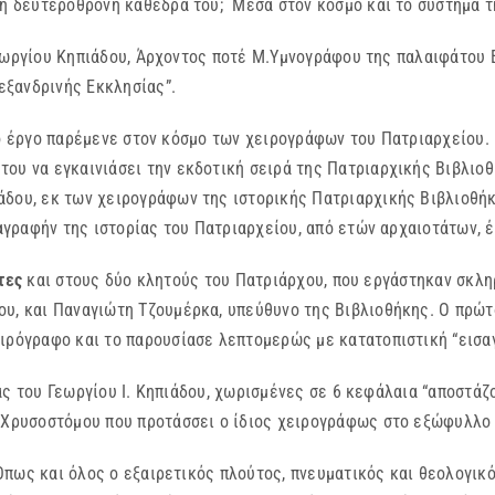
τη δευτερόθρονη καθέδρα του; Μέσα στον κόσμο και το σύστημα τ
ου Κηπιάδου, Άρχοντος ποτέ Μ.Υμνογράφου της παλαιφάτου Εκκ
λεξανδρινής Εκκλησίας”.
γο παρέμενε στον κόσμο των χειρογράφων του Πατριαρχείου. Μ
ου να εγκαινιάσει την εκδοτική σειρά της Πατριαρχικής Βιβλιοθ
δου, εκ των χειρογράφων της ιστορικής Πατριαρχικής Βιβλιοθήκ
αταγραφήν της ιστορίας του Πατριαρχείου, από ετών αρχαιοτάτων,
τες
και στους δύο κλητούς του Πατριάρχου, που εργάστηκαν σκλη
ου, και Παναγιώτη Τζουμέρκα, υπεύθυνο της Βιβλιοθήκης. Ο πρώτ
ιρόγραφο και το παρουσίασε λεπτομερώς με κατατοπιστική “εισαγ
 Γεωργίου Ι. Κηπιάδου, χωρισμένες σε 6 κεφάλαια “αποστάζουν
 Χρυσοστόμου που προτάσσει ο ίδιος χειρογράφως στο εξώφυλλο τ
ι όλος ο εξαιρετικός πλούτος, πνευματικός και θεολογικός, 