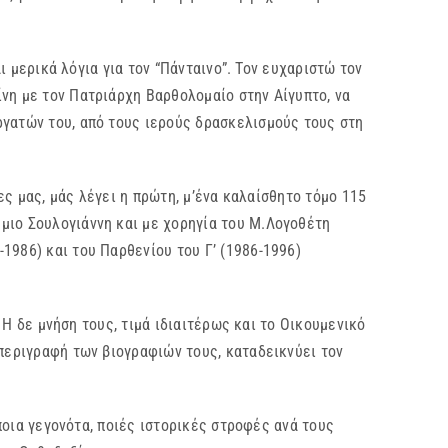
 μερικά λόγια για τον “Πάνταινο”. Τον ευχαριστώ τον
νη με τον Πατριάρχη Βαρθολομαίο στην Αίγυπτο, να
ργατών του, από τους ιερούς δρασκελισμούς τους στη
μας, μάς λέγει η πρώτη, μ’ένα καλαίσθητο τόμο 115
μιο Σουλογιάννη και με χορηγία του Μ.Λογοθέτη
1986) και του Παρθενίου του Γ’ (1986-1996)
δε μνήση τους, τιμά ιδιαιτέρως και το Οικουμενικό
 περιγραφή των βιογραφιών τους, καταδεικνύει τον
α γεγονότα, ποιές ιστορικές στροφές ανά τους