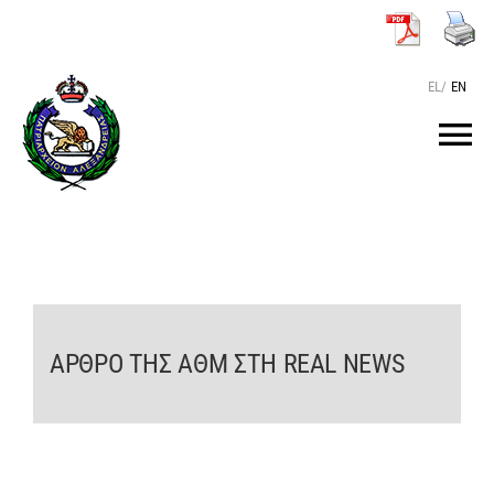
Μετάβαση
στο
περιεχόμενο
EL
/
EN
Tog
Nav
ΑΡΧΙΚΗ
O ΠΑΤΡΙΑΡΧΗΣ
ΑΡΘΡΟ ΤΗΣ ΑΘΜ ΣΤΗ REAL NEWS
ΤΟ ΠΑΤΡΙΑΡΧΕΙΟ
KEIMENA