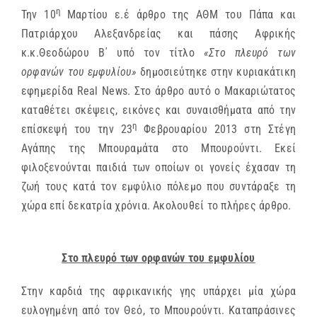
η
Την 10
Μαρτίου ε.έ άρθρο της ΑΘΜ του Πάπα και
Πατριάρχου Αλεξανδρείας και πάσης Αφρικής
κ.κ.Θεοδώρου Β΄ υπό τον τίτλο
«Στο πλευρό των
ορφανών του εμφυλίου»
δημοσιεύτηκε στην κυριακάτικη
εφημερίδα
Real
News
. Στο άρθρο αυτό ο Μακαριώτατος
καταθέτει σκέψεις, εικόνες και συναισθήματα από την
η
επίσκεψή του την 23
Φεβρουαρίου 2013 στη Στέγη
Αγάπης της Μπουραμάτα στο Μπουρούντι. Εκεί
φιλοξενούνται παιδιά των οποίων οι γονείς έχασαν τη
ζωή τους κατά τον εμφύλιο πόλεμο που συντάραξε τη
χώρα επί δεκατρία χρόνια. Ακολουθεί το πλήρες άρθρο.
Στο πλευρό των ορφανών του εμφυλίου
Στην καρδιά της αφρικανικής γης υπάρχει μία χώρα
ευλογημένη από τον Θεό, το Μπουρούντι. Καταπράσινες