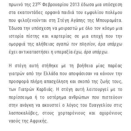
ης
πρωινό της 23
Φεβρουαρίου 2013 έδωσα μια υπόσχεση
στα εκατοντάδες ορφανά παιδιά του εμφυλίου πολέμου
που φιλοξενούνται στη Στέγη Αγάπης της Μπουραμάτα.
Έδωσα την υπόσχεση να μοιραστώ με όλο τον κόσμο μια
ιστορία πίστης και καρτερίας σε μια εποχή που την
ομορφιά της αλήθειας
αγαπώ τον πλησίον, άρα υπάρχω
έχει αντικαταστήσει η υπεραξία
έχω, άρα υπάρχω.
Η στέγη αυτή στήθηκε με τη βοήθεια μίας παρέας
γιατρών από την Ελλάδα που αποφάσισαν να κάνουν την
προσφορά πλήρη απασχόληση και σκοπό της ζωής τους,
των Γιατρών Καρδιάς. Η στέγη αυτή λειτουργεί με το
περίσσευμα ή το υστέρημα ανθρώπων που πιστεύουν
στην ανάγκη να ακουστεί ο λόγος του Ευαγγελίου στις
λασποκαλύβες, στους χορταρένιους και αχυρένιους
ναούς της Αφρικής.