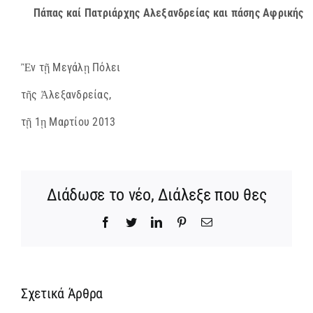
Πάπας καί Πατριάρχης Αλεξανδρείας και πάσης Αφρικής
Ἒν τῇ Μεγάλῃ Πόλει
τῆς Ἀλεξανδρείας,
τῇ 1ῃ Μαρτίου 2013
Διάδωσε το νέο, Διάλεξε που θες
Facebook
Twitter
LinkedIn
Pinterest
Email
Σχετικά Άρθρα
Ίδρυση
Νέος