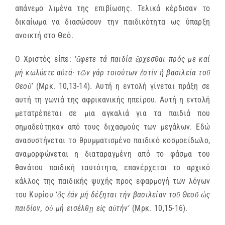
απάνεμο λιμένα της επιβίωσης. Τελικά κέρδισαν το
δικαίωμα να διασώσουν την παιδικότητα ως ύπαρξη
ανοικτή στο Θεό.
Ο Χριστός είπε:
‘ἂφετε τά παιδία ἒρχεσθαι πρός με καί
μή κωλύετε αὐτά· τῶν γάρ τοιούτων ἐστίν ἡ βασιλεία τοῦ
Θεοῦ’
(Μρκ. 10,13-14). Αυτή η εντολή γίνεται πράξη σε
αυτή τη γωνιά της αφρικανικής ηπείρου. Αυτή η εντολή
μετατρέπεται σε μια αγκαλιά για τα παιδιά που
σημαδεύτηκαν από τους διχασμούς των μεγάλων. Εδώ
ανασυστήνεται το θρυμματισμένο παιδικό κοσμοείδωλο,
αναμορφώνεται η διαταραγμένη από το φάσμα του
θανάτου παιδική ταυτότητα, επανέρχεται το αρχικό
κάλλος της παιδικής ψυχής προς εφαρμογή των λόγων
του Κυρίου
‘ὃς ἐάν μή δέξηται τήν βασιλείαν τοῦ Θεοῦ ὡς
παιδίον, οὐ μή εισέλθῃ εἰς αὐτήν’
(Μρκ. 10,15-16).