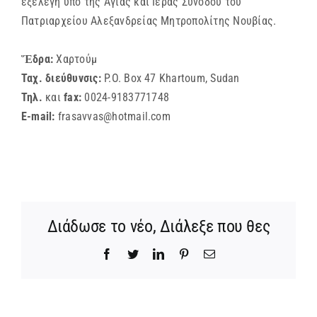
εξελέγη υπό της Αγίας και Ιεράς Συνόδου του
Πατριαρχείου Αλεξανδρείας Μητροπολίτης Νουβίας.
Ἕδρα:
Χαρτούμ
Ταχ. διεύθυνσις:
P.O. Box 47 Khartoum, Sudan
Τηλ.
και
fax:
0024-9183771748
E-mail:
frasavvas@hotmail.com
Διάδωσε το νέο, Διάλεξε που θες
Facebook
Twitter
LinkedIn
Pinterest
Email