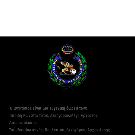
Ο ιστότοπος είναι μια ευγενική δωρεά των:
Τσιρίδη Κωνσταντίνου, Δικηγόρου,Μέγα Άρχοντος
Δικαιοφύλακος
Τσιρίδου Φωτεινής, Βουλευτού, Δικηγόρου, Αρχοντίσσης