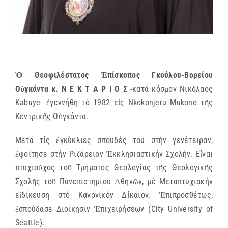
Ὁ Θεοφιλέστατος Ἐπίσκοπος Γκούλου-Βορείου
Οὐγκάντα κ. Ν Ε Κ Τ Α Ρ Ι Ο Σ
-κατά κόσμον Νικόλαος
Kabuye- ἐγεννήθη τό 1982 εἰς Νkokonjeru Mukono τῆς
Κεντρικῆς Οὐγκάντα.
Μετά τίς ἐγκύκλιες σπουδές του στήν γενέτειραν,
ἐφοίτησε στήν Ριζάρειον Ἐκκλησιαστικήν Σχολήν. Εἶναι
πτυχιοῦχος τοῦ Τμήματος Θεολογίας τῆς Θεολογικῆς
Σχολῆς τοῦ Πανεπιστημίου Ἀθηνῶν, μέ Μεταπτυχιακήν
εἰδίκευση στό Κανονικόν Δίκαιον. Ἐπιπροσθέτως,
ἐσπούδασε Διοίκησιν Ἐπιχειρήσεων (City University of
Seattle).