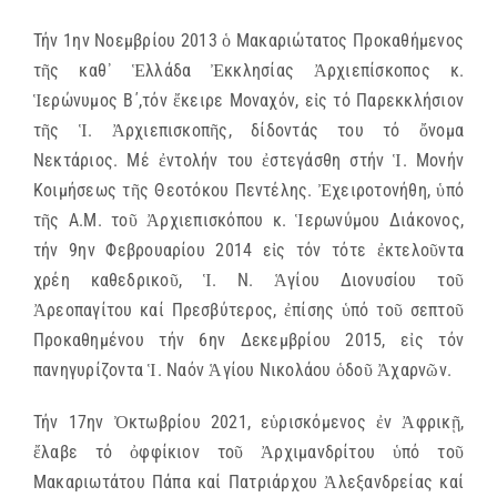
Τήν 1ην Νοεμβρίου 2013 ὁ Μακαριώτατος Προκαθήμενος
τῆς καθ᾿ Ἑλλάδα Ἐκκλησίας Ἀρχιεπίσκοπος κ.
Ἱερώνυμος Β΄,τόν ἔκειρε Μοναχόν, εἰς τό Παρεκκλήσιον
τῆς Ἱ. Ἀρχιεπισκοπῆς, δίδοντάς του τό ὄνομα
Νεκτάριος. Μέ ἐντολήν του ἐστεγάσθη στήν Ἱ. Μονήν
Κοιμήσεως τῆς Θεοτόκου Πεντέλης. Ἐχειροτονήθη, ὑπό
τῆς Α.Μ. τοῦ Ἀρχιεπισκόπου κ. Ἱερωνύμου Διάκονος,
τήν 9ην Φεβρουαρίου 2014 εἰς τόν τότε ἐκτελοῦντα
χρέη καθεδρικοῦ, Ἱ. Ν. Ἁγίου Διονυσίου τοῦ
Ἀρεοπαγίτου καί Πρεσβύτερος, ἐπίσης ὑπό τοῦ σεπτοῦ
Προκαθημένου τήν 6ην Δεκεμβρίου 2015, εἰς τόν
πανηγυρίζοντα Ἱ. Ναόν Ἁγίου Νικολάου ὁδοῦ Ἀχαρνῶν.
Τήν 17ην Ὀκτωβρίου 2021, εὑρισκόμενος ἐν Ἀφρικῇ,
ἔλαβε τό ὀφφίκιον τοῦ Ἀρχιμανδρίτου ὑπό τοῦ
Μακαριωτάτου Πάπα καί Πατριάρχου Ἀλεξανδρείας καί