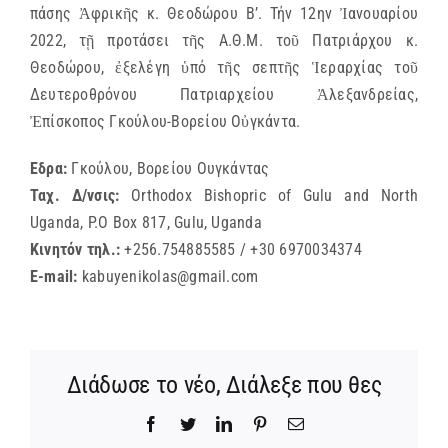
πάσης Ἀφρικῆς κ. Θεοδώρου Β’. Τήν 12ην Ἰανουαρίου
2022, τῇ προτάσει τῆς Α.Θ.Μ. τοῦ Πατριάρχου κ.
Θεοδώρου, ἐξελέγη ὑπό τῆς σεπτῆς Ἱεραρχίας τοῦ
Δευτεροθρόνου Πατριαρχείου Ἀλεξανδρείας,
Ἐπίσκοπος Γκούλου-Βορείου Οὐγκάντα.
Εδρα:
Γκούλου, Βορείου Ουγκάντας
Ταχ. Δ/νσις:
Orthodox Bishopric of Gulu and North
Uganda, P.O Box 817, Gulu, Uganda
Κινητόν τηλ.:
+256.754885585 / +30 6970034374
E-mail:
kabuyenikolas@gmail.com
Διάδωσε το νέο, Διάλεξε που θες
Facebook
Twitter
LinkedIn
Pinterest
Email