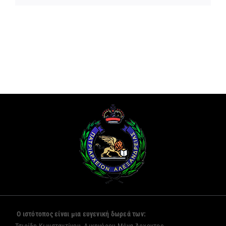
Ο ιστότοπος είναι μια ευγενική δωρεά των:
Τσιρίδη Κωνσταντίνου, Δικηγόρου,Μέγα Άρχοντος