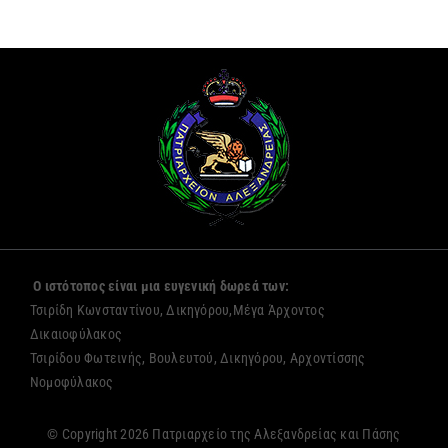
Ο ιστότοπος είναι μια ευγενική δωρεά των:
Τσιρίδη Κωνσταντίνου, Δικηγόρου,Μέγα Άρχοντος
Δικαιοφύλακος
Τσιρίδου Φωτεινής, Βουλευτού, Δικηγόρου, Αρχοντίσσης
Νομοφύλακος
© Copyright 2026 Πατριαρχείο της Αλεξανδρείας και Πάσης