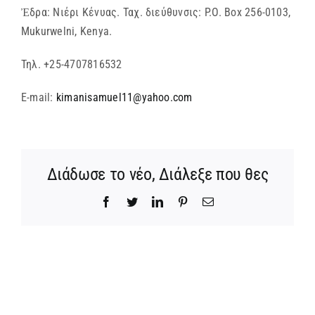
Ἐδρα: Νιέρι Κένυας. Ταχ. διεύθυνσις: P.O. Box 256-0103,
Mukurwelni, Kenya.
Τηλ. +25-4707816532
E-mail:
kimanisamuel11@yahoo.com
Διάδωσε το νέο, Διάλεξε που θες
Facebook
Twitter
LinkedIn
Pinterest
Email