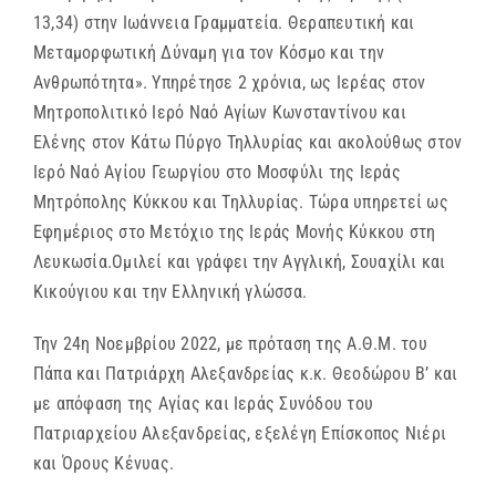
13,34) στην Ιωάννεια Γραμματεία. Θεραπευτική και
Μεταμορφωτική Δύναμη για τον Κόσμο και την
Ανθρωπότητα». Υπηρέτησε 2 χρόνια, ως Ιερέας στον
Μητροπολιτικό Ιερό Ναό Αγίων Κωνσταντίνου και
Ελένης στον Κάτω Πύργο Τηλλυρίας και ακολούθως στον
Ιερό Ναό Αγίου Γεωργίου στο Μοσφύλι της Ιεράς
Μητρόπολης Κύκκου και Τηλλυρίας. Τώρα υπηρετεί ως
Εφημέριος στο Μετόχιο της Ιεράς Μονής Κύκκου στη
Λευκωσία.Ομιλεί και γράφει την Αγγλική, Σουαχίλι και
Κικούγιου και την Ελληνική γλώσσα.
Την 24η Νοεμβρίου 2022, με πρόταση της Α.Θ.Μ. του
Πάπα και Πατριάρχη Αλεξανδρείας κ.κ. Θεοδώρου Β’ και
με απόφαση της Αγίας και Ιεράς Συνόδου του
Πατριαρχείου Αλεξανδρείας, εξελέγη Επίσκοπος Νιέρι
και Όρους Κένυας.