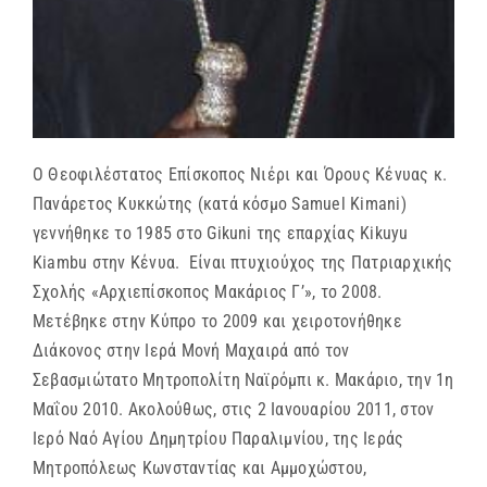
Ο Θεοφιλέστατος Επίσκοπος Νιέρι και Όρους Κένυας κ.
Πανάρετος Κυκκώτης (κατά κόσμο Samuel Kimani)
γεννήθηκε το 1985 στο Gikuni της επαρχίας Kikuyu
Kiambu στην Κένυα. Είναι πτυχιούχος της Πατριαρχικής
Σχολής «Αρχιεπίσκοπος Μακάριος Γ’», το 2008.
Μετέβηκε στην Κύπρο το 2009 και χειροτονήθηκε
Διάκονος στην Ιερά Μονή Μαχαιρά από τον
Σεβασμιώτατο Μητροπολίτη Ναϊρόμπι κ. Μακάριο, την 1η
Μαΐου 2010. Ακολούθως, στις 2 Ιανουαρίου 2011, στον
Ιερό Ναό Αγίου Δημητρίου Παραλιμνίου, της Ιεράς
Μητροπόλεως Κωνσταντίας και Αμμοχώστου,