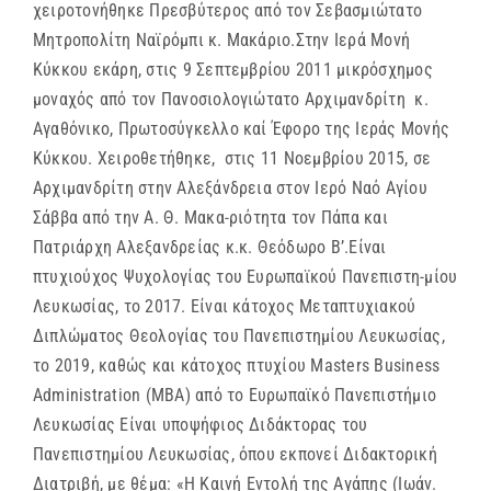
χειροτονήθηκε Πρεσβύτερος από τον Σεβασμιώτατο
Μητροπολίτη Ναϊρόμπι κ. Μακάριο.Στην Ιερά Μονή
Κύκκου εκάρη, στις 9 Σεπτεμβρίου 2011 μικρόσχημος
μοναχός από τον Πανοσιολογιώτατο Αρχιμανδρίτη κ.
Αγαθόνικο, Πρωτοσύγκελλο καί Έφορο της Ιεράς Μονής
Κύκκου. Χειροθετήθηκε, στις 11 Νοεμβρίου 2015, σε
Αρχιμανδρίτη στην Αλεξάνδρεια στον Ιερό Ναό Αγίου
Σάββα από την Α. Θ. Μακα-ριότητα τον Πάπα και
Πατριάρχη Αλεξανδρείας κ.κ. Θεόδωρο Β’.Είναι
πτυχιούχος Ψυχολογίας του Ευρωπαϊκού Πανεπιστη-μίου
Λευκωσίας, το 2017. Είναι κάτοχος Μεταπτυχιακού
Διπλώματος Θεολογίας του Πανεπιστημίου Λευκωσίας,
το 2019, καθώς και κάτοχος πτυχίου Masters Business
Administration (MBA) από το Ευρωπαϊκό Πανεπιστήμιο
Λευκωσίας Είναι υποψήφιος Διδάκτορας του
Πανεπιστημίου Λευκωσίας, όπου εκπονεί Διδακτορική
Διατριβή, με θέμα: «Η Καινή Εντολή της Αγάπης (Ιωάν.