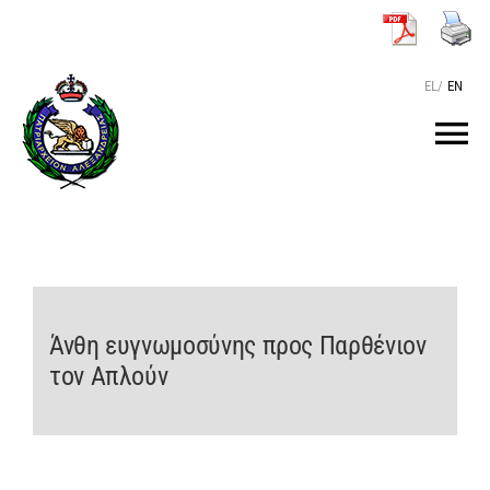
Μετάβαση
στο
περιεχόμενο
EL
/
EN
Tog
Nav
ΑΡΧΙΚΗ
O ΠΑΤΡΙΑΡΧΗΣ
Άνθη ευγνωμοσύνης προς Παρθένιον
ΤΟ ΠΑΤΡΙΑΡΧΕΙΟ
τον Απλούν
KEIMENA