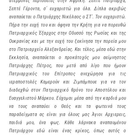
ατέρμονες περιοδείες στην Αφρική. Σεπτέ Πατριάρχα,
Σεπτέ Γέροντα, σ΄ ευχαριστώ για όλα. Δίπλα ακριβώς
αναπαύεται ο Πατριάρχης Νικόλαος ο ΣΤ΄. Τον ευχαριστώ.
Πήρα την ευχή του και άφηνα την Κρήτη για να πορευθώ
Πατριαρχικός Έξαρχος στην Οδυσσό της Ρωσίας και της
Ουκρανίας και με την ευχή του ξεκίνησα την πορεία μου
στο Πατριαρχείο Αλεξανδρείας. Και τέλος, μέσα εδώ στην
Εκκλησία, αναπαύεται ο προκάτοχός μου αείμνηστος
Πατριάρχης Πέτρος, που μετά από λίγο που ήμουν
Πατριαρχικός του Επίτροπος ανεχώρησα για τις
ιεραποστολές Καμερούν και Ζιμπάμπουε για να τον
διαδεχθώ στον Πατριαρχικό θρόνο του Αποστόλου και
Ευαγγελιστού Μάρκου. Εύχομαι μέσα από την καρδιά μου
να τους αναπαύει ο Θεός και τα φωτεινά τους
παραδείγματα ας είναι για όλους μας Άγιοι Αρχιερεις,
παιδιά μου, ένα φως. Κάθε λάρνακα αναπαυμένου
Πατριάρχου εδώ είναι ένας κρίκος, όπως αυτός ο