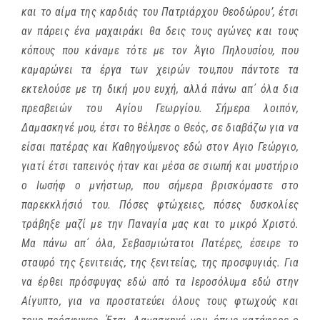
και το αίμα της καρδιάς του Πατριάρχου Θεοδώρου’, έτσι
αν πάρεις ένα μαχαιράκι θα δεις τους αγώνες και τους
κόπους που κάναμε τότε με τον Άγιο Πηλουσίου, που
καμαρώνει τα έργα των χειρών του,που πάντοτε τα
εκτελούσε με τη δική μου ευχή, αλλά πάνω απ΄ όλα δια
πρεσβειών του Αγίου Γεωργίου. Σήμερα λοιπόν,
Δαμασκηνέ μου, έτσι το θέλησε ο Θεός, σε διαβάζω για να
είσαι πατέρας και Καθηγούμενος εδώ στον Αγιο Γεώργιο,
γιατί έτσι ταπεινός ήταν και μέσα σε σιωπή και μυστήριο
ο Ιωσήφ ο μνήστωρ, που σήμερα βρισκόμαστε στο
παρεκκλήσιό του. Πόσες φτώχειες, πόσες δυσκολίες
τράβηξε μαζί με την Παναγία μας και το μικρό Χριστό.
Μα πάνω απ΄ όλα, Σεβασμιώτατοι Πατέρες, έσειρε το
σταυρό της ξενιτειάς, της ξενιτείας, της προσφυγιάς. Για
να έρθει πρόσφυγας εδώ από τα Ιεροσόλυμα εδώ στην
Αίγυπτο, για να προστατεύει όλους τους φτωχούς και