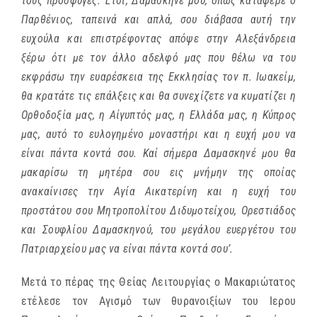
τους πρόσφυγες. Έτσι, Δαμασκηνέ μου, όπως κατάφερε ο
Παρθένιος, ταπεινά και απλά, σου διάβασα αυτή την
ευχούλα και επιστρέφοντας απόψε στην Αλεξάνδρεια
ξέρω ότι με τον άλλο αδελφό μας που θέλω να του
εκφράσω την ευαρέσκεια της Εκκλησίας τον π. Ιωακείμ,
θα κρατάτε τις επάλξεις και θα συνεχίζετε να κυματίζει η
Ορθοδοξία μας, η Αίγυπτός μας, η Ελλάδα μας, η Κύπρος
μας, αυτό το ευλογημένο μοναστήρι και η ευχή μου να
είναι πάντα κοντά σου. Καί σήμερα Δαμασκηνέ μου θα
μακαρίσω τη μητέρα σου εις μνήμην της οποίας
ανακαίνισες την Αγία Αικατερίνη και η ευχή του
προστάτου σου Μητροπολίτου Διδυμοτείχου, Ορεστιάδος
και Σουφλίου Δαμασκηνού, του μεγάλου ευεργέτου του
Πατριαρχείου μας να είναι πάντα κοντά σου’.
Μετά το πέρας της Θείας Λειτουργίας ο Μακαριώτατος
ετέλεσε τον Αγισμό των θυρανοιξίων του Ιερου