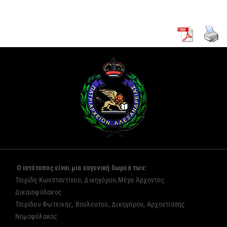
Ο ιστότοπος είναι μια ευγενική δωρεά των:
Τσιρίδη Κωνσταντίνου, Δικηγόρου,Μέγα Άρχοντος
Δικαιοφύλακος
Τσιρίδου Φωτεινής, Βουλευτού, Δικηγόρου, Αρχοντίσσης
Νομοφύλακος