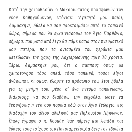
Κατά την χειροθεσίαν ο Μακαριώτατος προσφωνών τον
νέον Καθηγούμενον, ετόνισε:
‘Αγαπητό μου παιδί,
Δαμασκηνέ, ήθελα να σου προετοιμάσω αυτό το ταπεινό
δώρο, σήμερα που θα εγκαινιάσουμε τον Άγιο Παρθένιο,
σήμερα, που μετά από λίγο θα πάμε κάτω στον πνευματικό
μου πατέρα, που τα αγιασμένα του χεράκια μου
μετέδωσαν την χάρη της Αρχιερωσύνης πριν 30 χρόνια.
Ξέρω, Δαμασκηνέ μου, ότι ο παππούς όπως με
χειτοτόνησε τόσο απλά, τόσο ταπεινά, τόσοι λίγοι
άνθρωποι, κι όμως, έλαμπε το πρόσωπό του, έτσι ήθελα
για τη μνήμη του, μέσα σ΄ ένα πνεύμα ταπείνωσης,
διάκρισης, να σου διαβάσω την ευχούλα, ώστε να
ξεκινήσεις η νέα σου πορεία εδώ στον Άγιο Γεώργιο, εις
διαδοχήν του άξιου αδελφού μας Πηλουσίου Νήφωνος.
Όπως έγραψε ο π. Κοσμάς ‘εάν πάρεις μια λεπίδα και
ξύσεις τους τοίχους του Πατριαρχείου,θα δεις τον ιδρώτα