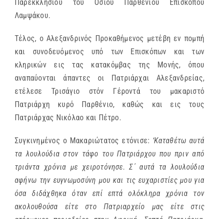
Παρεκκλησίου του Οσίου Παρθενίου Επισκόπου
Λαμψάκου.
Τέλος, ο Αλεξανδρινός Προκαθήμενος μετέβη εν πομπή
και συνοδευόμενος υπό των Επισκόπων και των
κληρικών εις τας κατακόμβας της Μονής, όπου
αναπαύονται άπαντες οι Πατριάρχαι Αλεξανδρείας,
ετέλεσε Τρισάγιο στόν Γέροντά του μακαριστό
Πατριάρχη κυρό Παρθένιο, καθώς και εις τους
Πατριάρχας Νικόλαο και Πέτρο.
Συγκινημένος ο Μακαριώτατος ετόνισε:
‘Καταθέτω αυτά
τα λουλούδια στον τάφο του Πατριάρχου που πριν από
τριάντα χρόνια με χειροτόνησε. Σ΄ αυτά τα λουλούδια
αφήνω την ευγνωμοσύνη μου και τις ευχαριστίες μου για
όσα διδάχθηκα όταν επί επτά ολόκληρα χρόνια τον
ακολουθούσα είτε στο Πατριαρχείο μας είτε στις