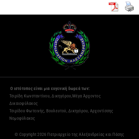
Ο ιστότοπος είναι μια ευγενική δωρεά των:
Τσιρίδη Κωνσταντίνου, Δικηγόρου,Μέγα Άρχοντος
Δικαιοφύλακος
Τσιρίδου Φωτεινής, Βουλευτού, Δικηγόρου, Αρχοντίσσης
Νομοφύλακος
© Copyright 2026 Πατριαρχείο της Αλεξανδρείας και Πάσης