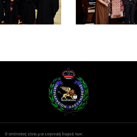
Πατριαρ
στον Γενικό Πρόξενο
Αλεξανδ
Αλεξανδρείας
Ο ιστότοπος είναι μια ευγενική δωρεά των: