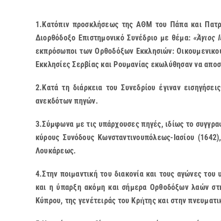
1.Κατόπιν προσκλήσεως της ΑΘΜ του Πάπα και Πατρ
Διορθόδοξο Επιστημονικό Συνέδριο με θέμα:
«Άγιος 
εκπρόσωποι των Ορθοδόξων Εκκλησιών: Οικουμενικού 
Εκκλησίες Σερβίας και Ρουμανίας εκωλύθησαν να απο
2.Κατά τη διάρκεια του Συνεδρίου έγιναν εισηγήσε
ανεκδότων πηγών.
3.Σύμφωνα με τις υπάρχουσες πηγές, ιδίως το συγγρα
κύρους Συνόδους Κωνσταντινουπόλεως-Ιασίου (1642)
Λουκάρεως.
4.Στην ποιμαντική του διακονία και τους αγώνες του
και η ύπαρξη ακόμη και σήμερα Ορθοδόξων λαών στη
Κύπρου, της γενέτειράς του Κρἠτης και στην πνευματ