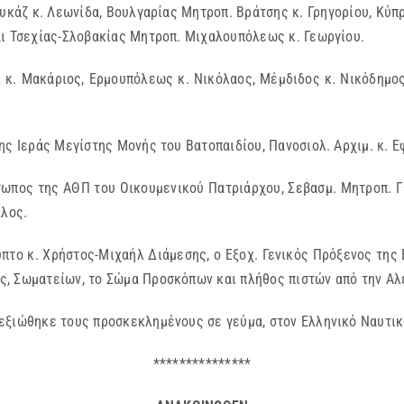
υκάζ κ. Λεωνίδα, Βουλγαρίας Μητροπ. Βράτσης κ. Γρηγορίου, Κύπ
αι Τσεχίας-Σλοβακίας Μητροπ. Μιχαλουπόλεως κ. Γεωργίου.
ι κ. Μακάριος, Ερμουπόλεως κ. Νικόλαος, Μέμδιδος κ. Νικόδημο
ης Ιεράς Μεγίστης Μονής του Βατοπαιδίου, Πανοσιολ. Αρχιμ. κ. Ε
ωπος της ΑΘΠ του Οικουμενικού Πατριάρχου, Σεβασμ. Μητροπ. Γ
λλος.
πτο κ. Χρήστος-Μιχαήλ Διάμεσης, ο Εξοχ. Γενικός Πρόξενος της
, Σωματείων, το Σώμα Προσκόπων και πλήθος πιστών από την Αλε
εξιώθηκε τους προσκεκλημένους σε γεύμα, στον Ελληνικό Ναυτικ
***************