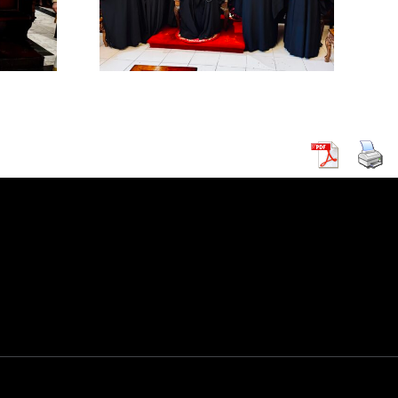
χείο
ρείας