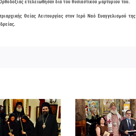
ς Ορθοδοξίας ετελειώθησαν δια του θυσιαστικού μαρτυρίου του.
τριαρχικής Θείας Λειτουργίας στον Ιερό Ναό Ευαγγελισμού της
δρείας.
Νέος Αρχιμανδρίτης
Νέος Μονα
και Πατριαρχική Τιμή