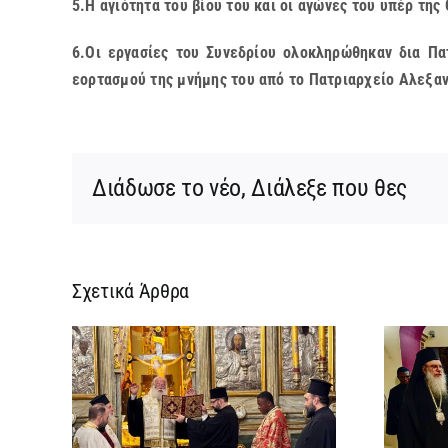
5.Η αγιότητα του βίου του και οι αγώνες του υπέρ τη
6.Οι εργασίες του Συνεδρίου ολοκληρώθηκαν δια Πα
εορτασμού της μνήμης του από το Πατριαρχείο Αλεξαν
Διάδωσε το νέο, Διάλεξε που θες
Σχετικά Άρθρα
ρεια
Ίδρυση Γυναικείας
:
Ιεράς Πατριαρχικής
ή