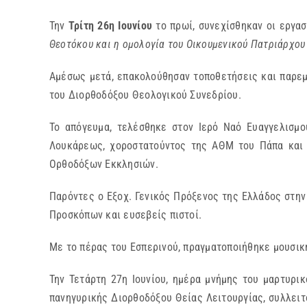
Την
Τρίτη 26η Ιουνίου
το πρωί, συνεχίσθηκαν οι εργασ
Θεοτόκου και η ομολογία του Οικουμενικού Πατριάρχο
Αμέσως μετά, επακολούθησαν τοποθετήσεις και παρεμ
του Διορθοδόξου Θεολογικού Συνεδρίου.
Το απόγευμα, τελέσθηκε στον Ιερό Ναό Ευαγγελισμο
Λουκάρεως, χοροστατούντος της ΑΘΜ του Πάπα και 
Ορθοδόξων Εκκλησιών.
Παρόντες ο Εξοχ. Γενικός Πρόξενος της Ελλάδος στη
Προσκόπων και ευσεβείς πιστοί.
Με το πέρας του Εσπερινού, πραγματοποιήθηκε μουσικ
Την Τετάρτη 27η Ιουνίου, ημέρα μνήμης του μαρτυρι
πανηγυρικής Διορθοδόξου Θείας Λειτουργίας, συλλει