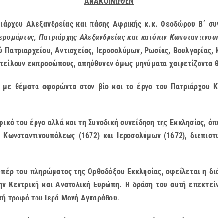
ΑΝΑΚΟΙΝΩΘΕΝ
ιάρχου Αλεξανδρείας και πάσης Αφρικής κ.κ. Θεοδώρου Β΄ συν
Ιερομάρτυς, Πατριάρχης Αλεξανδρείας και κατόπιν Κωνσταντινου
Πατριαρχείου, Αντιοχείας, Ιεροσολύμων, Ρωσίας, Βουλγαρίας, Κ
στείλουν εκπροσώπους, απηύθυναν όμως μηνύματα χαιρετίζοντα 
ις με θέματα αφορώντα στον βίο και το έργο του Πατριάρχου
φικό του έργο αλλά και τη Συνοδική συνείδηση της Εκκλησίας, 
, Κωνσταντινουπόλεως (1672) και Ιεροσολύμων (1672), διεπι
 υπέρ του πληρώματος της Ορθοδόξου Εκκλησίας, οφείλεται η δι
ν Κεντρική και Ανατολική Ευρώπη. Η δράση του αυτή επεκτείνε
ική τροφό του Ιερά Μονή Αγκαράθου.