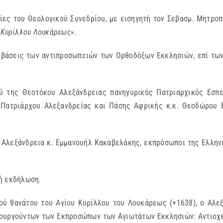
ίες του Θεολογικού Συνεδρίου, με εισηγητή τον Σεβασμ. Μητροπ
υ Κυρίλλου Λουκάρεως»
.
βάσεις των αντιπροσωπειών των Ορθοδόξων Εκκλησιών, επί των
ύ της Θεοτόκου Αλεξάνδρειας πανηγυρικός Πατριαρχικός Εσπε
Πατριάρχου Αλεξανδρείας και Πάσης Αφρικής κ.κ. Θεοδώρου 
ν Αλεξάνδρεια κ. Εμμανουήλ Κακαβελάκης, εκπρόσωποι της Ελλην
ή εκδήλωση.
κού θανάτου του Αγίου Κυρίλλου του Λουκάρεως (+1638), ο Αλ
τουργούντων των Εκπροσώπων των Αγιωτάτων Εκκλησιών: Αντιοχε