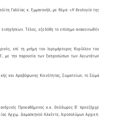
ολίτη Γαλλίας κ. Εμμανουήλ, με θέμα:
«Η θεολογία της
 εισηγήσεων. Τέλος, εξεδόθη το επίσημο ανακοινωθέν
ρινός, επί τη μνήμη του Ιερομάρτυρος Κυρίλλου του
Β΄, με την παρουσία των Εκπροσώπων των Αγιωτάτων
ικής και Αραβόφωνης Κοινότητας, Σωματείων, το Σώμα
εξανδρινός Προκαθήμενος κ.κ. Θεόδωρος Β΄ προεξήρχε
ίας Αρχιμ. Δαμασκηνού Αλκέντε, Ιεροσολύμων Αρχιεπ.