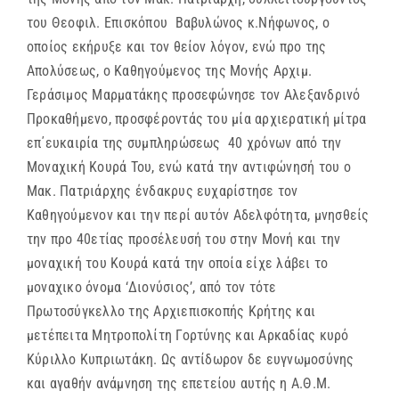
του Θεοφιλ. Επισκόπου Βαβυλώνος κ.Νήφωνος, ο
οποίος εκήρυξε και τον θείον λόγον, ενώ προ της
Απολύσεως, ο Καθηγούμενος της Μονής Αρχιμ.
Γεράσιμος Μαρματάκης προσεφώνησε τον Αλεξανδρινό
Προκαθήμενο, προσφέροντάς του μία αρχιερατική μίτρα
επ΄ευκαιρία της συμπληρώσεως 40 χρόνων από την
Μοναχική Κουρά Του, ενώ κατά την αντιφώνησή του ο
Μακ. Πατριάρχης ένδακρυς ευχαρίστησε τον
Καθηγούμενον και την περί αυτόν Αδελφότητα, μνησθείς
την προ 40ετίας προσέλευσή του στην Μονή και την
μοναχική του Κουρά κατά την οποία είχε λάβει το
μοναχικο όνομα ‘Διονύσιος’, από τον τότε
Πρωτοσύγκελλο της Αρχιεπισκοπής Κρήτης και
μετέπειτα Μητροπολίτη Γορτύνης και Αρκαδίας κυρό
Κύριλλο Κυπριωτάκη. Ως αντίδωρον δε ευγνωμοσύνης
και αγαθήν ανάμνηση της επετείου αυτής η Α.Θ.Μ.