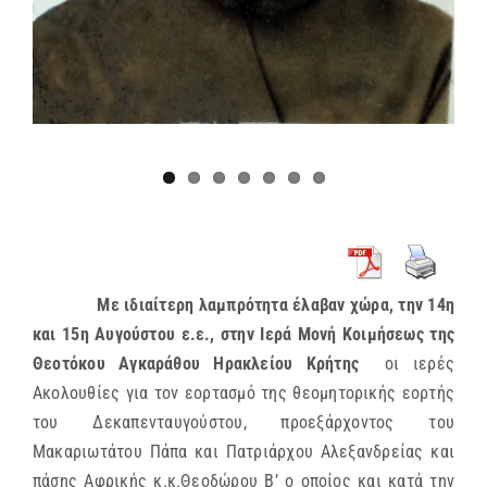
Mε ιδιαίτερη λαμπρότητα έλαβαν χώρα, την 14η
και 15η Αυγούστου ε.ε., στην Ιερά Μονή Κοιμήσεως της
Θεοτόκου Αγκαράθου Ηρακλείου Κρήτης
οι ιερές
Ακολουθίες για τον εορτασμό της θεομητορικής εορτής
του Δεκαπενταυγούστου, προεξάρχοντος του
Μακαριωτάτου Πάπα και Πατριάρχου Αλεξανδρείας και
πάσης Αφρικής κ.κ.Θεοδώρου Β’ ο οποίος και κατά την