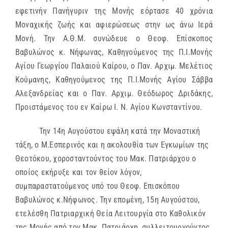
εφετινήν Πανήγυριν της Μονής εόρτασε 40 χρόνια
Μοναχικής ζωής και αφιερώσεως στην ως άνω Ιερά
Μονή. Την Α.Θ.Μ. συνώδευε ο Θεοφ. Επίσκοπος
Βαβυλώνος κ. Νήφωνας, Καθηγούμενος της Π.Ι.Μονής
Αγίου Γεωργίου Παλαιού Καίρου, ο Παν. Αρχιμ. Μελέτιος
Κούμανης, Καθηγούμενος της Π.Ι.Μονής Αγίου Σάββα
Αλεξανδρείας και ο Παν. Αρχιμ. Θεόδωρος Δριδάκης,
Προιστάμενος του εν Καίρω Ι. Ν. Αγίου Κωνσταντίνου.
Την 14η Αυγούστου εψάλη κατά την Μοναστική
τάξη, ο Μ.Εσπερινός και η ακολουθία των Εγκωμίων της
Θεοτόκου, χοροσταντούντος του Μακ. Πατριάρχου ο
οποίος εκήρυξε και τον θείον λόγον,
συμπαραστατούμενος υπό του Θεοφ. Επισκόπου
Βαβυλώνος κ.Νήφωνος. Την επομένη, 15η Αυγούστου,
ετελέσθη Πατριαρχική Θεία Λειτουργία στο Καθολικόν
της Μονής από τον Μακ. Πατριάρχη, συλλειτουργούντος