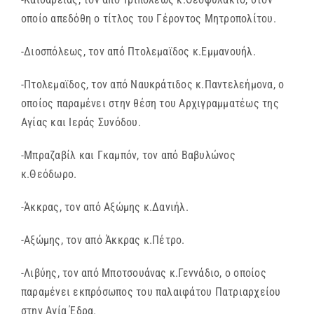
οποίο απεδόθη ο τίτλος του Γέροντος Μητροπολίτου.
-Διοσπόλεως, τον από Πτολεμαϊδος κ.Εμμανουήλ.
-Πτολεμαϊδος, τον από Ναυκράτιδος κ.Παντελεήμονα, ο
οποίος παραμένει στην θέση του Αρχιγραμματέως της
Αγίας και Ιεράς Συνόδου.
-Μπραζαβίλ και Γκαμπόν, τον από Βαβυλώνος
κ.Θεόδωρο.
-Άκκρας, τον από Αξώμης κ.Δανιήλ.
-Αξώμης, τον από Άκκρας κ.Πέτρο.
-Λιβύης, τον από Μποτσουάνας κ.Γεννάδιο, ο οποίος
παραμένει εκπρόσωπος του παλαιφάτου Πατριαρχείου
στην Αγία Έδρα.