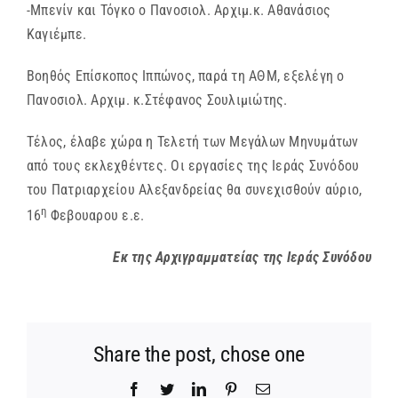
-Μπενίν και Τόγκο ο Πανοσιολ. Αρχιμ.κ. Αθανάσιος
Καγιέμπε.
Βοηθός Επίσκοπος Ιππώνος, παρά τη ΑΘΜ, εξελέγη ο
Πανοσιολ. Αρχιμ. κ.Στέφανος Σουλιμιώτης.
Τέλος, έλαβε χώρα η Τελετή των Μεγάλων Μηνυμάτων
από τους εκλεχθέντες. Οι εργασίες της Ιεράς Συνόδου
του Πατριαρχείου Αλεξανδρείας θα συνεχισθούν αύριο,
η
16
Φεβουαρου ε.ε.
Εκ της Αρχιγραμματείας της Ιεράς Συνόδου
Share the post, chose one
Facebook
Twitter
LinkedIn
Pinterest
Email