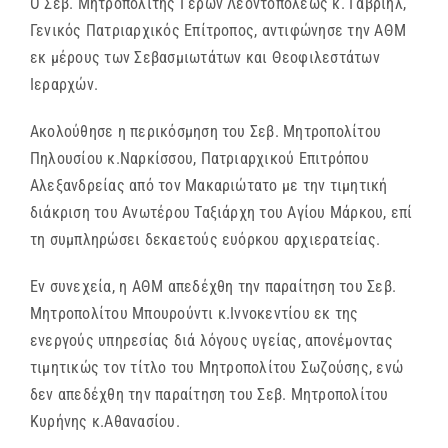
Ο Σεβ. Μητροπολίτης Γέρων Λεοντοπόλεως κ. Γαβριήλ,
Γενικός Πατριαρχικός Επίτροπος, αντιφώνησε την ΑΘΜ
εκ μέρους των Σεβασμιωτάτων και Θεοφιλεστάτων
Ιεραρχών.
Ακολούθησε η περικόσμηση του Σεβ. Μητροπολίτου
Πηλουσίου κ.Ναρκίσσου, Πατριαρχικού Επιτρόπου
Αλεξανδρείας από τον Μακαριώτατο με την τιμητική
διάκριση του Ανωτέρου Ταξιάρχη του Αγίου Μάρκου, επί
τη συμπληρώσει δεκαετούς ευόρκου αρχιερατείας.
Εν συνεχεία, η ΑΘΜ απεδέχθη την παραίτηση του Σεβ.
Μητροπολίτου Μπουρούντι κ.Ιννοκεντίου εκ της
ενεργούς υπηρεσίας διά λόγους υγείας, απονέμοντας
τιμητικώς τον τίτλο του Μητροπολίτου Σωζούσης, ενώ
δεν απεδέχθη την παραίτηση του Σεβ. Μητροπολίτου
Κυρήνης κ.Αθανασίου.