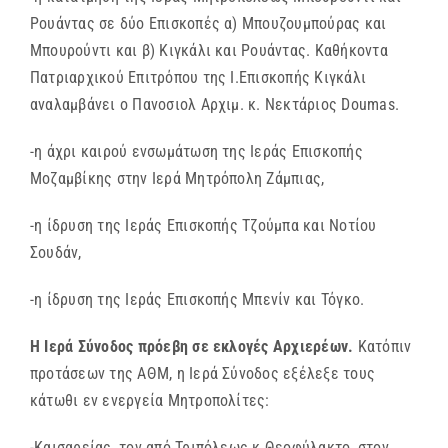
Ρουάντας σε δύο Επισκοπές α) Μπουζουμπούρας και
Μπουρούντι και β) Κιγκάλι και Ρουάντας. Καθήκοντα
Πατριαρχικού Επιτρόπου της Ι.Επισκοπής Κιγκάλι
αναλαμβάνει ο Πανοσιολ Αρχιμ. κ. Νεκτάριος Doumas.
-η άχρι καιρού ενσωμάτωση της Ιεράς Επισκοπής
Μοζαμβίκης στην Ιερά Μητρόπολη Ζάμπιας,
-η ίδρυση της Ιεράς Επισκοπής Τζούμπα και Νοτίου
Σουδάν,
-η ίδρυση της Ιεράς Επισκοπής Μπενίν και Τόγκο.
Η Ιερά Σύνοδος πρόεβη σε εκλογές Αρχιερέων.
Κατόπιν
προτάσεων της ΑΘΜ, η Ιερά Σύνοδος εξέλεξε τους
κάτωθι εν ενεργεία Μητροπολίτες:
-Καισαρείας, τον από Τριπόλεως κ.Θεοφύλακτο, στον