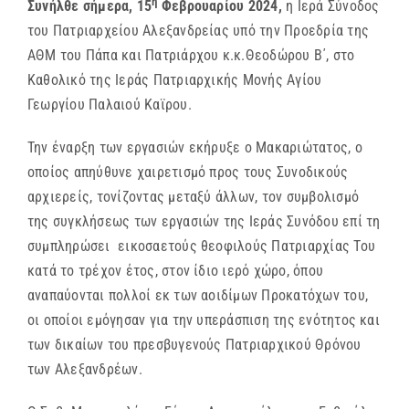
η
Συνήλθε σήμερα, 15
Φεβρουαρίου 2024,
η Ιερά Σύνοδος
του Πατριαρχείου Αλεξανδρείας υπό την Προεδρία της
ΑΘΜ του Πάπα και Πατριάρχου κ.κ.Θεοδώρου Β΄, στο
Καθολικό της Ιεράς Πατριαρχικής Μονής Αγίου
Γεωργίου Παλαιού Καϊρου.
Την έναρξη των εργασιών εκήρυξε ο Μακαριώτατος, ο
οποίος απηύθυνε χαιρετισμό προς τους Συνοδικούς
αρχιερείς, τονίζοντας μεταξύ άλλων, τον συμβολισμό
της συγκλήσεως των εργασιών της Ιεράς Συνόδου επί τη
συμπληρώσει εικοσαετούς θεοφιλούς Πατριαρχίας Του
κατά το τρέχον έτος, στον ίδιο ιερό χώρο, όπου
αναπαύονται πολλοί εκ των αοιδίμων Προκατόχων του,
οι οποίοι εμόγησαν για την υπεράσπιση της ενότητος και
των δικαίων του πρεσβυγενούς Πατριαρχικού Θρόνου
των Αλεξανδρέων.