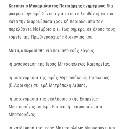
Κατόπιν ο Μακαριώτατος Πατριάρχης ενημέρωσε
δια
μακρών την Ιερά Σύνοδο για το επιτελεσθέν έργο του
κατά την διαρρεύσασα χρονική περίοδο, από τον
παρελθόντα Νοέμβριο ε.ε. έως σήμερα, σε όλους τους
τομείς της Πρωθιεραρχικής διακονίας του.
Μετά, απεφασίσθη για ποιμαντικούς λόγους:
-η ανασύσταση της Ιεράς Μητροπόλεως Καισαρείας,
-η μετονομασία της Ιεράς Μητροπόλεως Τριπόλεως
(Β.Αφρικής) σε Ιερά Μητρόπολη Λιβύης,
-η μετονομασία της εκκλησιαστικής Επαρχίας
Μποτσουάνας σε Ιερά Επισκοπή Γκαμπορόνε και
Μποτσουάνας.
-η κατάτμηση της Ιεράς Μητροπολέως Μπουρούντι και