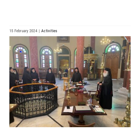
HIERARCHY
ARCHDIOCESES & BISHOPRICS
15 February 2024
|
Activities
View
MEDIA
Larger
Image
NEWS
LINKS