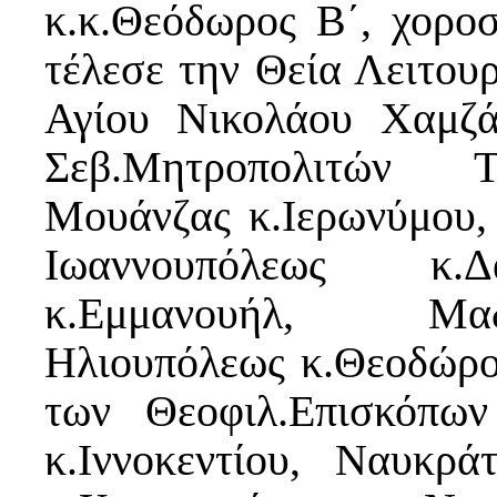
κ.κ.Θεόδωρος Β΄, χορο
τέλεσε την Θεία Λειτουρ
Αγίου Νικολάου Χαμζά
Σεβ.Μητροπολιτών Τ
Μουάνζας κ.Ιερωνύμου,
Ιωαννουπόλεως κ.Δ
κ.Εμμανουήλ, Μαδ
Ηλιουπόλεως κ.Θεοδώρο
των Θεοφιλ.Επισκόπω
κ.Ιννοκεντίου, Ναυκρά