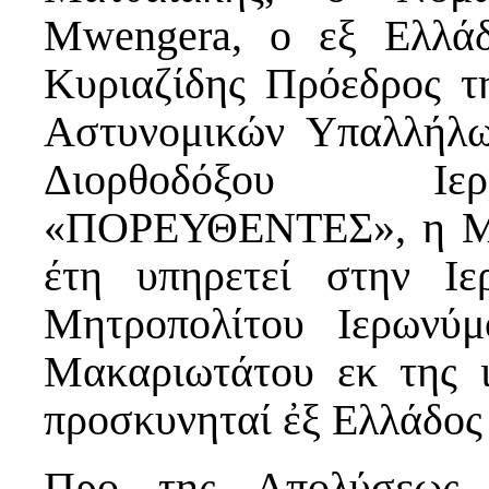
Μwengera, o εξ Ελλάδ
Κυριαζίδης Πρόεδρος τ
Αστυνομικών Υπαλλήλω
Διορθοδόξου Ιερ
«ΠΟΡΕΥΘΕΝΤΕΣ», η Μο
έτη υπηρετεί στην Ι
Μητροπολίτου Ιερωνύμ
Μακαριωτάτου εκ της ι
προσκυνηταί ἐξ Ελλάδος 
Προ της Απολύσεως τ