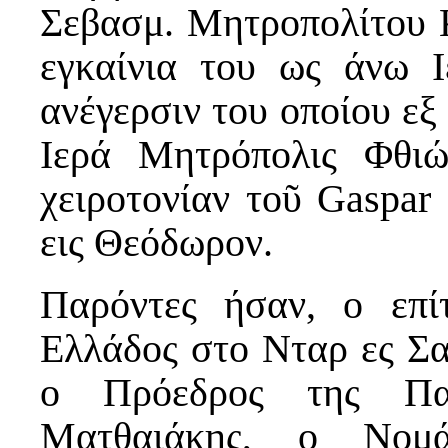
Σεβασμ. Μητροπολίτου Κ
εγκαίνια του ως άνω 
ανέγερσιν του οποίου ε
Ιερά Μητρόπολις Φθιώ
χειροτονίαν τοῦ Gaspar
εις Θεόδωρον.
Παρόντες ήσαν, ο επί
Ελλάδος στο Νταρ ες Σα
ο Πρόεδρος της Παν
Ματθαιάκης, ο Νομ