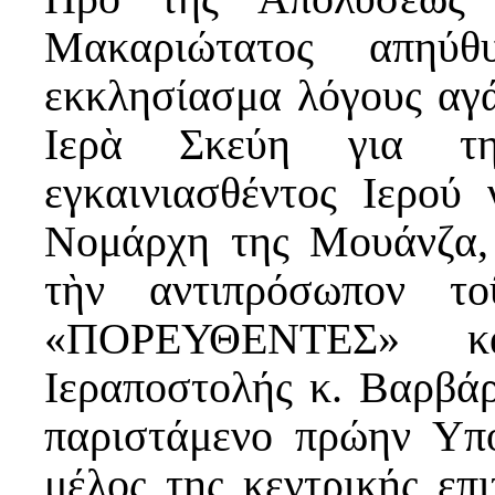
Μακαριώτατος απηύθ
εκκλησίασμα λόγους αγά
Ιερὰ Σκεύη για τη
εγκαινιασθέντος Ιερού
Νομάρχη της Μουάνζα, 
τὴν αντιπρόσωπον το
«ΠΟΡΕΥΘΕΝΤΕΣ» κα
Ιεραποστολής κ. Βαρβά
παριστάμενο πρώην Υπ
μέλος της κεντρικής επ