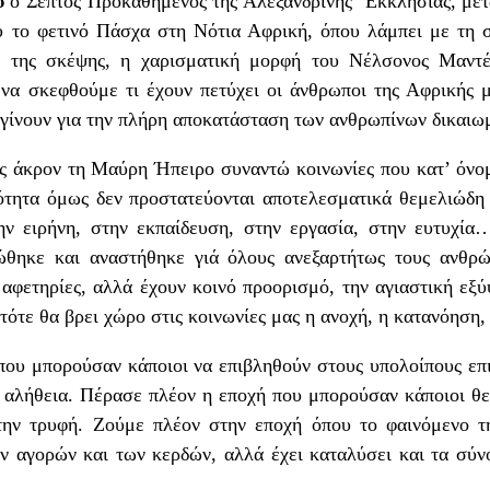
υ
ο Σεπτός Προκαθήμενος της Αλεξανδρινής Εκκλησίας, μετ
 το φετινό Πάσχα στη Νότια Αφρική, όπου λάμπει με τη σ
α της σκέψης, η χαρισματική μορφή του Νέλσονος Μαντ
 να σκεφθούμε τι έχουν πετύχει οι άνθρωποι της Αφρικής μ
 γίνουν για την πλήρη αποκατάσταση των ανθρωπίνων δικαιω
άκρον τη Μαύρη Ήπειρο συναντώ κοινωνίες που κατ’ όνομ
κότητα όμως δεν προστατεύονται αποτελεσματικά θεμελιώδη
ην ειρήνη, στην εκπαίδευση, στην εργασία, στην ευτυχί
ώθηκε και αναστήθηκε γιά όλους ανεξαρτήτως τους ανθρ
 αφετηρίες, αλλά έχουν κοινό προορισμό, την αγιαστική ε
 τότε θα βρει χώρο στις κοινωνίες μας η ανοχή, η κατανόησ
μπορούσαν κάποιοι να επιβληθούν στους υπολοίπους επικ
 αλήθεια. Πέρασε πλέον η εποχή που μπορούσαν κάποιοι θ
την τρυφή. Ζούμε πλέον στην εποχή όπου το φαινόμενο τη
ν αγορών και των κερδών, αλλά έχει καταλύσει και τα σύ