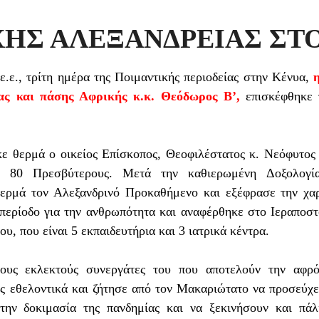
ΧΗΣ ΑΛΕΞΑΝΔΡΕΙΑΣ ΣΤΟ
ε.ε., τ
ρίτη
ημέρα της Ποιμαντικής περιοδείας στην
Κένυα
,
ας και πάσης Αφρικής κ.κ. Θεόδωρος Β’,
επισκέφθηκε 
κε θερμά ο οικείος Επίσκοπος, Θεοφιλέστατος
κ.
Νεόφυτος 
ί 80 Πρεσβύτερους. Μετά την καθιερωμένη Δοξολογί
ερμά τον Αλεξανδρινό Προκαθήμενο και εξέφρασε την χαρ
 περίοδο για την ανθρωπότητα και αναφέρθηκε στο Ιεραποστ
ου
,
που είναι 5 εκπαιδευτήρια και 3 ιατρικά κέντρα.
τους εκλεκτούς συνεργάτες του που αποτελούν την αφρό
ς εθελοντικά και ζήτησε από τον Μακαριώτατο να προσεύχε
ην δοκιμασία της πανδημίας και να ξεκινήσουν και πάλι