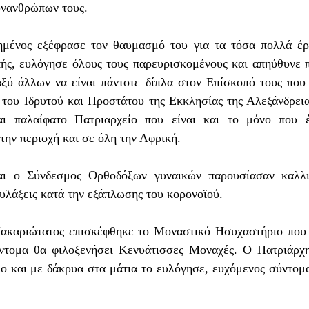
υνανθρώπων τους.
ημένος εξέφρασε τον θαυμασμό του για τα τόσα πολλά έρ
ής, ευλόγησε όλους τους παρευρισκομένους και απηύθυνε π
αξύ άλλων να είναι πάντοτε δίπλα στον Επίσκοπ
ό
τους που 
του Ιδρυτ
ού
και Προστάτ
ου
της Εκκλησίας της Αλεξάνδρειας
ι παλαίφατο Πατριαρχείο που είναι και το μόνο που έ
την περιοχή και σε όλη την Αφρική.
και ο Σύνδεσμος Ορθοδόξων γυναικών παρουσίασαν καλλι
φυλάξεις κατά την εξάπλωσης του κορονοϊού.
ακαριώτατος επισκέφθηκε το Μοναστικό Ησυχαστήριο που
ύντομα θα φιλοξενήσει Κενυάτισσες Μοναχές. Ο Πατριάρχη
 και με δάκρυα στα μάτια το ευλόγησε, ευχόμενος σύντομα