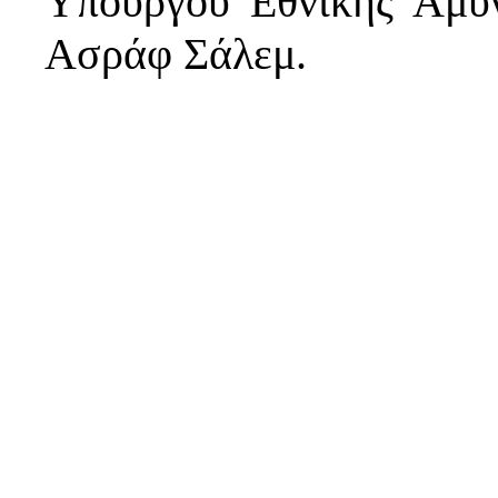
Υπουργού Εθνικής Άμυν
Ασράφ Σάλεμ.