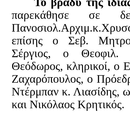
Το βράδυ της ιδί
παρεκάθησε σε δ
Πανοσιολ.Αρχιμ.κ.Χρ
επίσης ο Σεβ. Μητρο
Σέργιος, ο Θεοφιλ. 
Θεόδωρος, κληρικοί, ο Ε
Ζαχαρόπουλος, ο Πρόεδρ
Ντέρμπαν κ. Λιασίδης, ω
και Νικόλαος Κρη