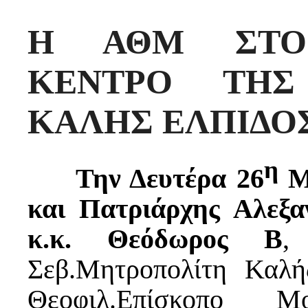
Η ΑΘΜ ΣΤΟ 
ΚΕΝΤΡΟ ΤΗΣ
ΚΑΛΗΣ ΕΛΠΙΔΟ
η
Την Δευτέρα 26
Μα
και Πατριάρχης Αλεξα
κ.κ. Θεόδωρος Β
,
Σεβ.Μητροπολίτη Καλή
Θεοφιλ.Επίσκοπο 