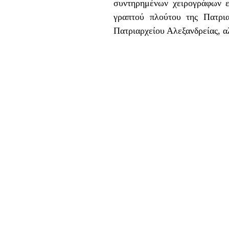
συντηρημένων χειρογράφων ε
γραπτού πλούτου της Πατρια
Πατριαρχείου Αλεξανδρείας, α