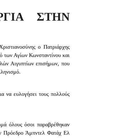
ΡΓΙΑ ΣΤΗΝ
Χριστιανοσύνης ο Πατριάρχης
αό των Αγίων Κωνσταντίνου και
λλών Αιγυπτίων επισήμων, που
λληνισμό.
ια να ευλογήσει τους πολλούς
ρμά όλους όσοι παραβρέθηκαν
τον Πρόεδρο Άμπντελ Φατάχ Ελ