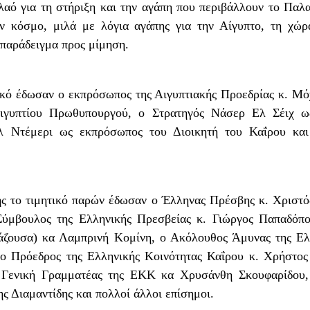
 λαό για τη στήριξη και την αγάπη που περιβάλλουν το Παλα
ον κόσμο, μιλά με λόγια αγάπης για την Αίγυπτο, τη χώρ
παράδειγμα προς μίμηση.
τικό έδωσαν ο εκπρόσωπος της Αιγυπτιακής Προεδρίας κ. Μό
ιγυπτίου Πρωθυπουργού, ο Στρατηγός Νάσερ Ελ Σέιχ 
λ Ντέμερι ως εκπρόσωπος του Διοικητή του Καΐρου κ
ης το τιμητικό παρών έδωσαν ο Έλληνας Πρέσβης κ. Χριστό
Σύμβουλος της Ελληνικής Πρεσβείας κ. Γιώργος Παπαδόπο
τάζουσα) κα Λαμπρινή Κομίνη, ο Ακόλουθος Άμυνας της Ελ
ο Πρόεδρος της Ελληνικής Κοινότητας Καΐρου κ. Χρήστος
Γενική Γραμματέας της ΕΚΚ κα Χρυσάνθη Σκουφαρίδου, ο
ς Διαμαντίδης και πολλοί άλλοι επίσημοι.