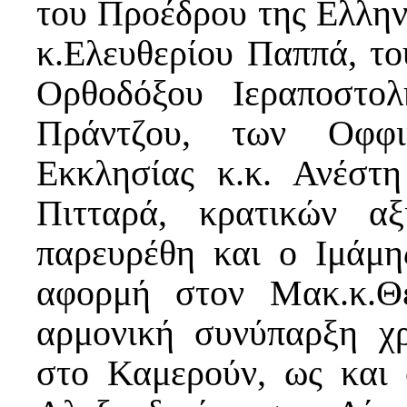
του Προέδρου της Ελλην
κ.Ελευθερίου Παππά, τ
Ορθοδόξου Ιεραποστο
Πράντζου, των Οφφικ
Εκκλησίας κ.κ. Ανέστ
Πιτταρά, κρατικών αξ
παρευρέθη και ο Ιμάμης
αφορμή στον Μακ.κ.Θ
αρμονική συνύπαρξη χ
στο Καμερούν, ως και 