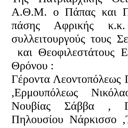
Α.Θ.Μ. ο Πάπας και Π
πάσης Αφρικής κ.
συλλειτουργούς τους Σ
και Θεοφιλεστάτους Ε
Θρόνου :
Γέροντα Λεοντοπόλεως 
,Ερμουπόλεως Νικόλ
Νουβίας Σάββα , Πτ
Πηλουσίου Νάρκισσο ,Τ