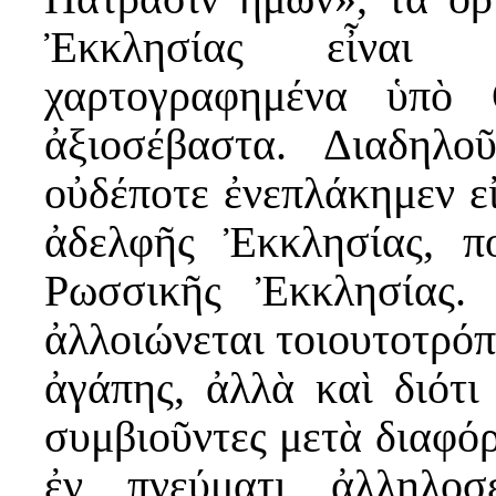
Ἐκκλησίας εἶναι 
χαρτογραφημένα ὑπὸ 
ἀξιοσέβαστα. Διαδηλ
οὐδέποτε ἐνεπλάκημεν εἰ
ἀδελφῆς Ἐκκλησίας, π
Ρωσσικῆς Ἐκκλησίας. 
ἀλλοιώνεται τοιουτοτρόπ
ἀγάπης, ἀλλὰ καὶ διότι
συμβιοῦντες μετὰ διαφό
ἐν πνεύματι ἀλληλοσ