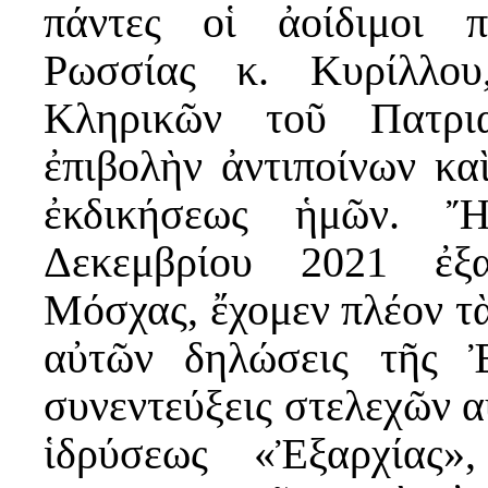
πάντες οἱ ἀοίδιμοι 
Ρωσσίας κ. Κυρίλλου
Κληρικῶν τοῦ Πατρι
ἐπιβολὴν ἀντιποίνων κα
ἐκδικήσεως ἡμῶν. 
Δεκεμβρίου 2021 ἐξα
Μόσχας, ἔχομεν πλέον τὰ
αὐτῶν δηλώσεις τῆς 
συνεντεύξεις στελεχῶν α
ἱδρύσεως «Ἐξαρχίας»