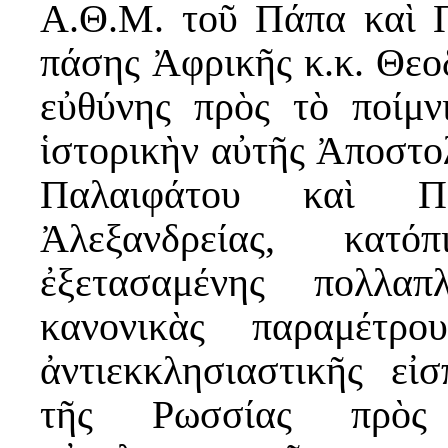
Α.Θ.Μ. τοῦ Πάπα καὶ Π
πάσης Ἀφρικῆς κ.κ. Θεο
εὐθύνης πρὸς τὸ ποίμν
ἱστορικὴν αὐτῆς Ἀποστολ
Παλαιφάτου καὶ Πρε
Ἀλεξανδρείας, κατό
ἐξετασαμένης πολλα
κανονικὰς παραμέτρο
ἀντιεκκλησιαστικῆς εἰ
τῆς Ρωσσίας πρὸς 