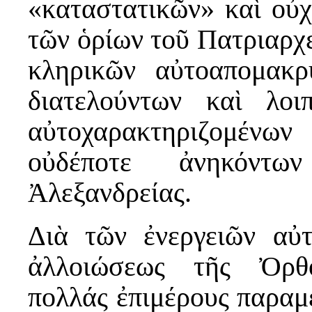
«καταστατικῶν» καὶ οὐχ
τῶν ὁρίων τοῦ Πατριαρχ
κληρικῶν αὐτοαπομακρυ
διατελούντων καὶ λο
αὐτοχαρακτηριζομένω
οὐδέποτε ἀνηκόντω
Ἀλεξανδρείας.
Διὰ τῶν ἐνεργειῶν αὐτ
ἀλλοιώσεως τῆς Ὀρθο
πολλάς ἐπιμέρους παραμέ