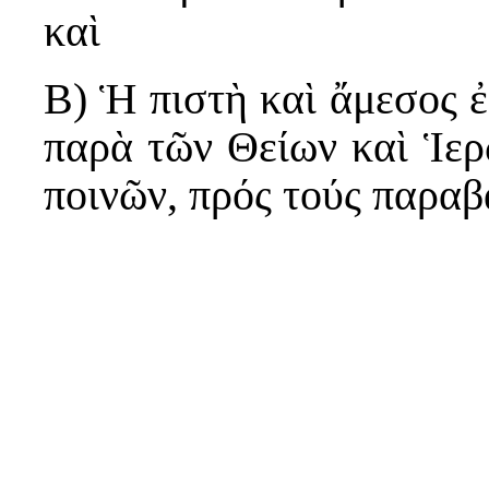
καὶ
Β) Ἡ πιστὴ καὶ ἄμεσος 
παρὰ τῶν Θείων καὶ Ἱε
ποινῶν, πρός τούς παραβ