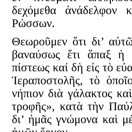
δεχόμεθα ἀνάδελφον 
Ρώσσων.
Θεωροῦμεν ὅτι δι’ αὐτ
βαναύσως ἔτι ἅπαξ ἡ
πίστεως καί δὴ εἰς τὸ εὐ
Ἱεραποστολῆς, τὸ ὁποῖ
νήπιον διὰ γάλακτος καὶ
τροφῆς», κατὰ τὴν Παύλ
δι’ ἡμᾶς γνώμονα καὶ μ