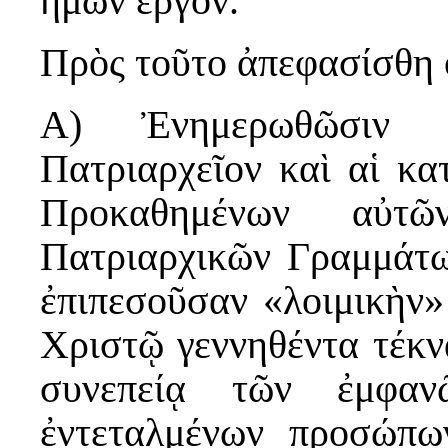
ἡμῶν ἔργον.
Πρὸς τοῦτο ἀπεφασίσθη 
Α) Ἐνημερωθῶσιν τ
Πατριαρχεῖον καὶ αἱ κα
Προκαθημένων αὐτῶ
Πατριαρχικῶν Γραμμάτω
ἐπιπεσοῦσαν «λοιμικὴν»
Χριστῷ γεννηθέντα τέκν
συνεπείᾳ τῶν ἐμφα
ἐντεταλμένων προσώπω