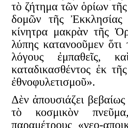
τὸ ζήτημα τῶν ὁρίων τῆς
δομῶν τῆς Ἐκκλησίας 
κίνητρα μακρὰν τῆς Ὀ
λύπης κατανοοῦμεν ὅτι 
λόγους ἐμπαθεῖς, κ
καταδικασθέντος ἐκ τῆ
ἐθνοφυλετισμοῦ».
Δὲν ἀπουσιάζει βεβαίως
τὸ κοσμικὸν πνεῦμα
παραμέτρους «νεο-αποικ