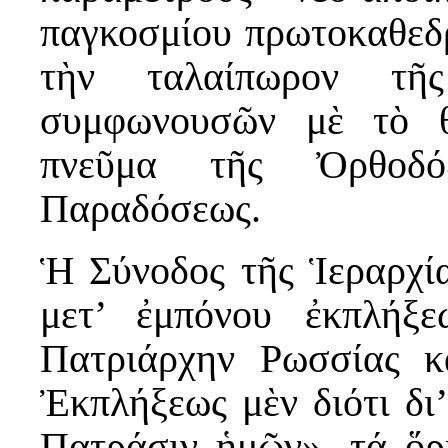
παγκοσμίου πρωτοκαθεδρ
τὴν ταλαίπωρον τῆ
συμφωνουσῶν μὲ τὸ θ
πνεῦμα τῆς Ὀρθοδό
Παραδόσεως.
Ἡ Σύνοδος τῆς Ἱεραρχί
μετ’ ἐμπόνου ἐκπλήξε
Πατριάρχην Ρωσσίας κ
Ἐκπλήξεως μὲν διότι δι’
Πατράσιν ἡμῶν», τά ὅρ